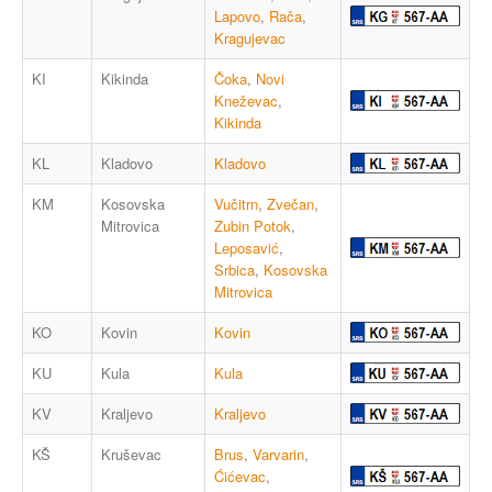
Lapovo
,
Rača
,
Kragujevac
KI
Kikinda
Čoka
,
Novi
Kneževac
,
Kikinda
KL
Kladovo
Kladovo
KM
Kosovska
Vučitrn
,
Zvečan
,
Mitrovica
Zubin Potok
,
Leposavić
,
Srbica
,
Kosovska
Mitrovica
KO
Kovin
Kovin
KU
Kula
Kula
KV
Kraljevo
Kraljevo
KŠ
Kruševac
Brus
,
Varvarin
,
Ćićevac
,