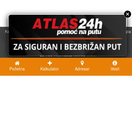
Koristimo kolačiće u svrhu boljeg korisničkog iskustva. Korišćenjem sajta
saglasni ste sa njihovom upotrebom.
U redu
Za više informacija kliknite
ovde.
Početna
Kalkulator
Adresar
Vesti