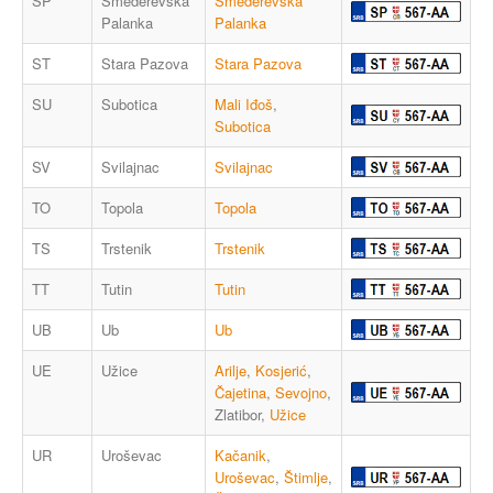
SP
Smederevska
Smederevska
Palanka
Palanka
ST
Stara Pazova
Stara Pazova
SU
Subotica
Mali Iđoš
,
Subotica
SV
Svilajnac
Svilajnac
TO
Topola
Topola
TS
Trstenik
Trstenik
TT
Tutin
Tutin
UB
Ub
Ub
UE
Užice
Arilje
,
Kosjerić
,
Čajetina
,
Sevojno
,
Zlatibor,
Užice
UR
Uroševac
Kačanik
,
Uroševac
,
Štimlje
,