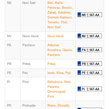
NS
Novi Sad
Bač
,
Bački
Petrovac
,
Beočin
,
Žabalj
,
Srbobran
,
Sremski Karlovci
,
Temerin
,
Titel
,
Novi Sad
NV
Nova Varoš
Nova Varoš
PA
Pančevo
Alibunar
,
Kovačica
,
Opovo
,
Pančevo
PB
Priboj
Priboj
PE
Peć
Istok
,
Klina
,
Peć
PI
Pirot
Babušnica
,
Bela
Palanka
,
Dimitrovgrad
,
Pirot
PK
Prokuplje
Blace
,
Žitorađa
,