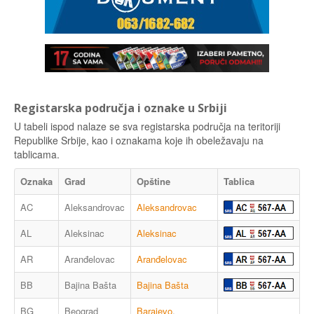
Registarska područja i oznake u Srbiji
U tabeli ispod nalaze se sva registarska područja na teritoriji
Republike Srbije, kao i oznakama koje ih obeležavaju na
tablicama.
Oznaka
Grad
Opštine
Tablica
AC
Aleksandrovac
Aleksandrovac
AL
Aleksinac
Aleksinac
AR
Aranđelovac
Aranđelovac
BB
Bajina Bašta
Bajina Bašta
BG
Beograd
Barajevo
,