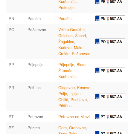
Kuršumlija
,
Prokuplje
PN
Paraćin
Paraćin
PO
Požarevac
Veliko Gradište
,
Golubac
,
Žabari
,
Žagubica
,
Kučevo
,
Malo
Crniće
,
Požarevac
PP
Prijepolje
Prijepolje
,
Blace
,
Žitorađa
,
Kuršumlija
PR
Priština
Glogovac
,
Kosovo
Polje
,
Lipljan
,
Obilić
,
Podujevo
,
Priština
PT
Petrovac
Petrovac na Mlavi
PZ
Prizren
Gora
,
Orahovac
,
Suva Reka
,