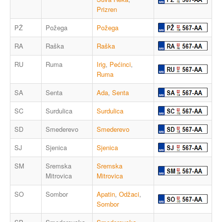
Prizren
PŽ
Požega
Požega
RA
Raška
Raška
RU
Ruma
Irig
,
Pećinci
,
Ruma
SA
Senta
Ada
,
Senta
SC
Surdulica
Surdulica
SD
Smederevo
Smederevo
SJ
Sjenica
Sjenica
SM
Sremska
Sremska
Mitrovica
Mitrovica
SO
Sombor
Apatin
,
Odžaci
,
Sombor