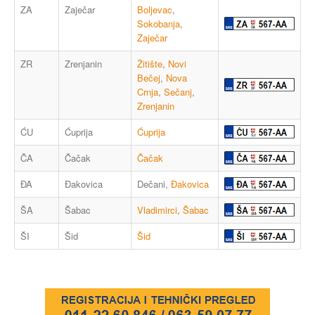
ZA
Zaječar
Boljevac
,
Sokobanja
,
Zaječar
ZR
Zrenjanin
Žitište
,
Novi
Bečej
,
Nova
Crnja
,
Sečanj
,
Zrenjanin
ĆU
Ćuprija
Ćuprija
ČA
Čačak
Čačak
ĐA
Đakovica
Dečani,
Đakovica
ŠA
Šabac
Vladimirci
,
Šabac
ŠI
Šid
Šid