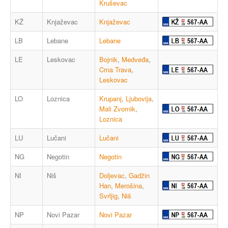
Kruševac
KŽ
Knjaževac
Knjaževac
LB
Lebane
Lebane
LE
Leskovac
Bojnik
,
Medveđa
,
Crna Trava
,
Leskovac
LO
Loznica
Krupanj
,
Ljubovija
,
Mali Zvornik
,
Loznica
LU
Lučani
Lučani
NG
Negotin
Negotin
NI
Niš
Doljevac
,
Gadžin
Han
,
Merošina
,
Svrljig
,
Niš
NP
Novi Pazar
Novi Pazar