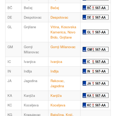
BČ
Bečej
Bečej
DE
Despotovac
Despotovac
GL
Gnjilane
Vitina
,
Kosovska
Kamenica
,
Novo
Brdo
,
Gnjilane
GM
Gornji
Gornji Milanovac
Milanovac
IC
Ivanjica
Ivanjica
IN
Inđija
Inđija
JA
Jagodina
Rekovac
,
Jagodina
KA
Kanjiža
Kanjiža
KC
Koceljeva
Koceljeva
KG
Kragujevac
Batočina
,
Knić
,