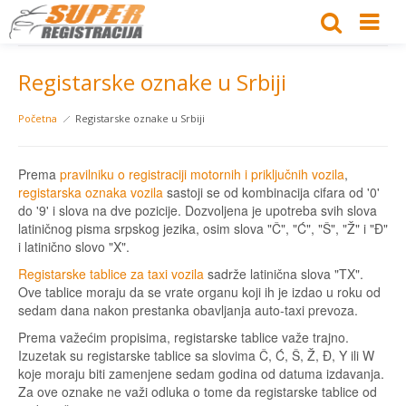
Registarske oznake u Srbiji
Početna
Registarske oznake u Srbiji
Prema
pravilniku o registraciji motornih i priključnih vozila
,
registarska oznaka vozila
sastoji se od kombinacija cifara od '0'
do '9' i slova na dve pozicije. Dozvoljena je upotreba svih slova
latiničnog pisma srpskog jezika, osim slova "Č", "Ć", "Š", "Ž" i "Đ"
i latinično slovo "X".
Registarske tablice za taxi vozila
sadrže latinična slova "TX".
Ove tablice moraju da se vrate organu koji ih je izdao u roku od
sedam dana nakon prestanka obavljanja auto-taxi prevoza.
Prema važećim propisima, registarske tablice važe trajno.
Izuzetak su registarske tablice sa slovima Č, Ć, Š, Ž, Đ, Y ili W
koje moraju biti zamenjene sedam godina od datuma izdavanja.
Za ove oznake ne važi odluka o tome da registarske tablice od