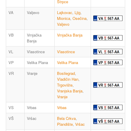
Štrpce
VA
Valjevo
Lajkovac
,
Ljig
,
Mionica
,
Osečina
,
Valjevo
VB
Vrnjačka
Vrnjačka Banja
Banja
VL
Vlasotince
Vlasotince
VP
Velika Plana
Velika Plana
VR
Vranje
Bosilegrad
,
Vladičin Han
,
Trgovište
,
Vranjska Banja
,
Vranje
VS
Vrbas
Vrbas
VŠ
Vršac
Bela Crkva
,
Plandište
,
Vršac