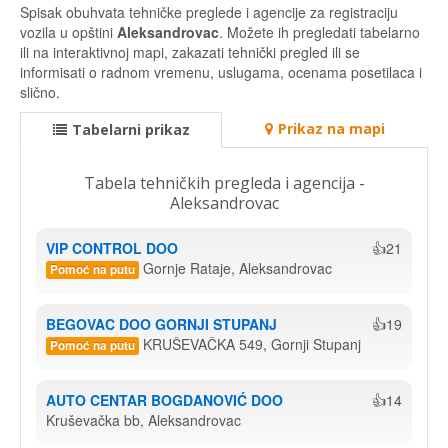
Spisak obuhvata tehničke preglede i agencije za registraciju
vozila u opštini
Aleksandrovac
. Možete ih pregledati tabelarno
ili na interaktivnoj mapi, zakazati tehnički pregled ili se
informisati o radnom vremenu, uslugama, ocenama posetilaca i
slično.
Prikaz na mapi
Tabelarni prikaz
Tabela tehničkih pregleda i agencija -
Aleksandrovac
VIP CONTROL DOO
👍21
Gornje Rataje, Aleksandrovac
Pomoć na putu
BEGOVAC DOO GORNJI STUPANJ
👍19
KRUŠEVAČKA 549, Gornji Stupanj
Pomoć na putu
AUTO CENTAR BOGDANOVIĆ DOO
👍14
Kruševačka bb, Aleksandrovac