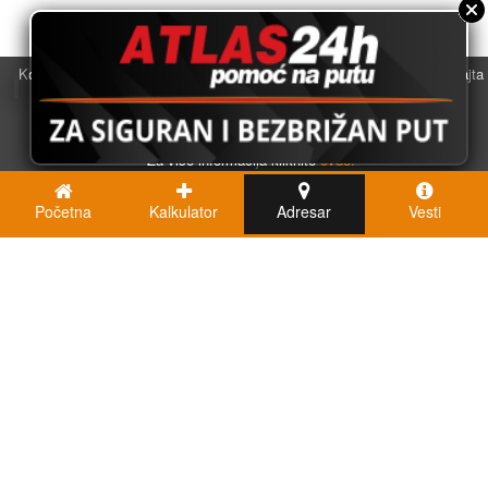
Koristimo kolačiće u svrhu boljeg korisničkog iskustva. Korišćenjem sajta
saglasni ste sa njihovom upotrebom.
U redu
Za više informacija kliknite
ovde.
Početna
Kalkulator
Adresar
Vesti