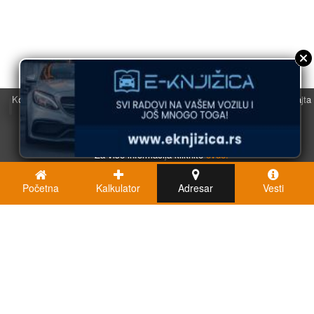
Koristimo kolačiće u svrhu boljeg korisničkog iskustva. Korišćenjem sajta
saglasni ste sa njihovom upotrebom.
U redu
Za više informacija kliknite
ovde.
Početna
Kalkulator
Adresar
Vesti