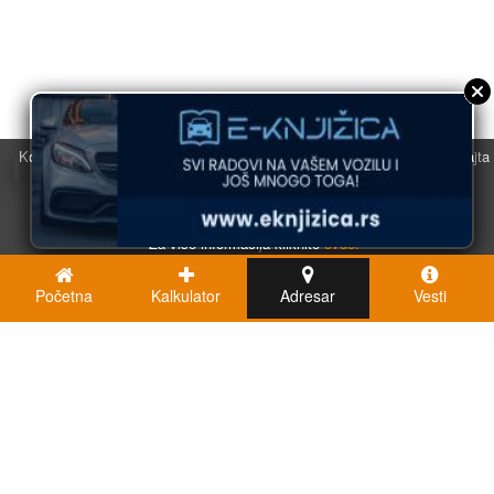
Koristimo kolačiće u svrhu boljeg korisničkog iskustva. Korišćenjem sajta
saglasni ste sa njihovom upotrebom.
U redu
Za više informacija kliknite
ovde.
Početna
Kalkulator
Adresar
Vesti