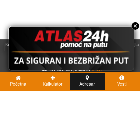
Koristimo kolačiće u svrhu boljeg korisničkog iskustva. Korišćenjem sajta
saglasni ste sa njihovom upotrebom.
U redu
Za više informacija kliknite
ovde.
Početna
Kalkulator
Adresar
Vesti