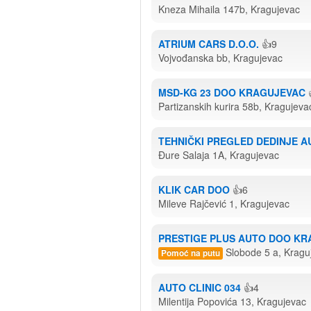
Kneza Mihaila 147b, Kragujevac
ATRIUM CARS D.O.O.
👍9
Vojvođanska bb, Kragujevac
MSD-KG 23 DOO KRAGUJEVAC
Partizanskih kurira 58b, Kragujeva
TEHNIČKI PREGLED DEDINJE A
Đure Salaja 1A, Kragujevac
KLIK CAR DOO
👍6
Mileve Rajčević 1, Kragujevac
PRESTIGE PLUS AUTO DOO K
Slobode 5 a, Kragu
Pomoć na putu
AUTO CLINIC 034
👍4
Milentija Popovića 13, Kragujevac