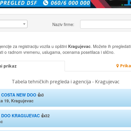
Naziv firme:
ncije za registraciju vozila u opštini
Kragujevac
. Možete ih pregledati 
misati o radnom vremenu, uslugama, ocenama posetilaca i slično.
Prik
i prikaz
Tabela tehničkih pregleda i agencija - Kragujevac
- COSTA NEW DOO
👍3
a 19, Kragujevac
  DOO KRAGUJEVAC
👍32
ac