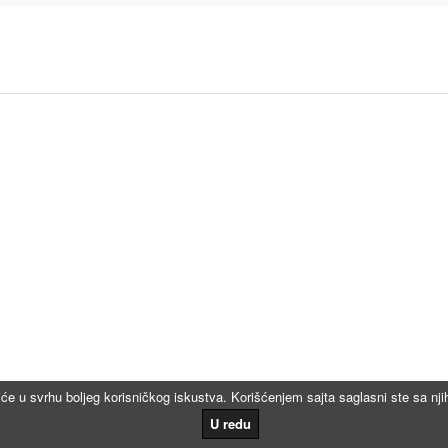
iće u svrhu boljeg korisničkog iskustva. Korišćenjem sajta saglasni ste sa n
U redu