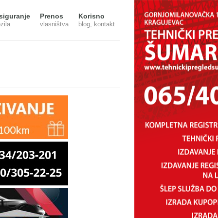
siguranje
Prenos
Korisno
zila
vlasništva
blog, kontakt