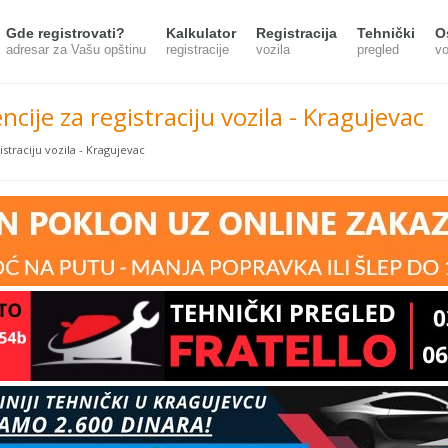
Gde registrovati?
Kalkulator
Registracija
Tehnički
O
adresar za Vašu opštinu
registracije
vozila
pregled
vo
ncije za registraciju vozila - Kragujevac
istraciju vozila - Kragujevac