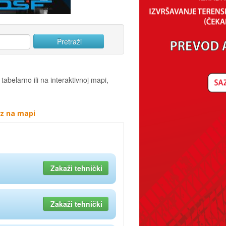
tabelarno ili na interaktivnoj mapi,
az na mapi
Zakaži tehnički
Zakaži tehnički