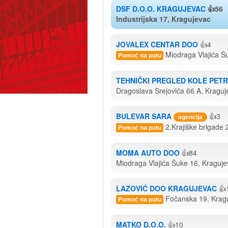
DSF D.O.O. KRAGUJEVAC
👍56
Industrijska 17, Kragujevac
JOVALEX CENTAR DOO
👍4
Miodraga Vlajića Š
Pomoć na putu
TEHNIČKI PREGLED KOLE PET
Dragoslava Srejovića 66 A, Kraguj
BULEVAR SARA
👍3
agencija
2.Krajiške brigade 
Pomoć na putu
MOMA AUTO DOO
👍84
Miodraga Vlajića Šuke 16, Kraguje
LAZOVIĆ DOO KRAGUJEVAC
👍
Fočanska 19, Krag
Pomoć na putu
MATKO D.O.O.
👍10