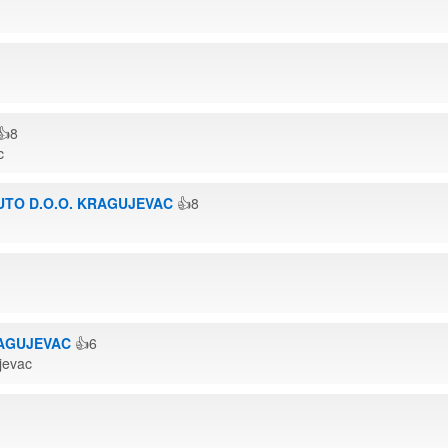
👍8
c
UTO D.O.O. KRAGUJEVAC
👍8
RAGUJEVAC
👍6
jevac