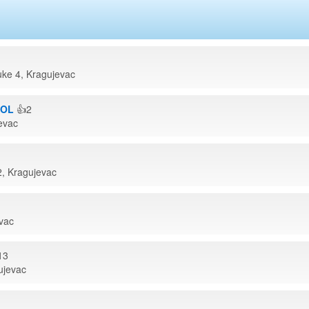
uke 4, Kragujevac
ROL
👍2
evac
2, Kragujevac
vac
13
ujevac