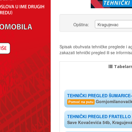
Opština:
Kragujevac
Spisak obuhvata tehničke preglede i age
zakazati tehnički pregled ili se infor
Tabelarn
TEHNIČKI PREGLED ŠUMARICE
Gornjomilanovačk
Pomoć na putu
TEHNIČKI PREGLED FRATELLO
Save Kovačevića 54b, Kragujev