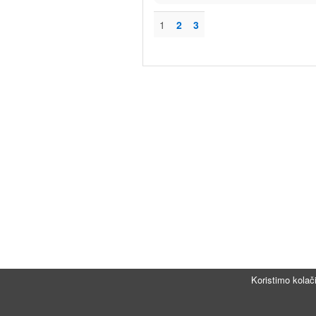
1
2
3
Koristimo kolač