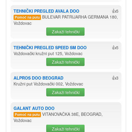
TEHNIČKI PREGLED AVALA DOO
👍5
BULEVAR PATRIJARHA GERMANA 180,
Pomoć na putu
Voždovac
Zakaži tehnički
TEHNIČKI PREGLED SPEED SM DOO
👍5
Voždovački kružni put 125, Voždovac
Zakaži tehnički
ALPROS DOO BEOGRAD
👍3
Kružni put Voždovački 002, Voždovac
Zakaži tehnički
GALANT AUTO DOO
VITANOVAČKA 38E, BEOGRAD,
Pomoć na putu
Voždovac
Zakaži tehnički