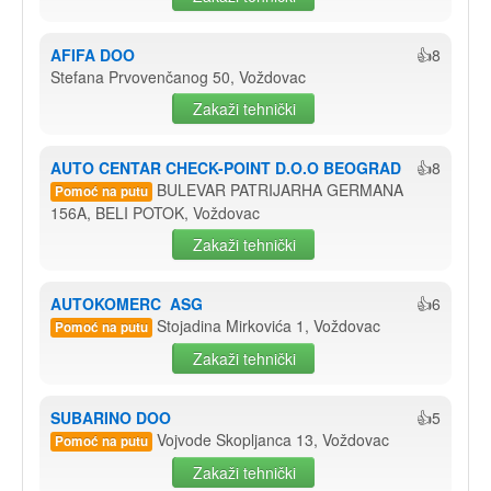
AFIFA DOO
👍8
Stefana Prvovenčanog 50, Voždovac
Zakaži tehnički
AUTO CENTAR CHECK-POINT D.O.O BEOGRAD
👍8
BULEVAR PATRIJARHA GERMANA
Pomoć na putu
156A, BELI POTOK, Voždovac
Zakaži tehnički
AUTOKOMERC  ASG
👍6
Stojadina Mirkovića 1, Voždovac
Pomoć na putu
Zakaži tehnički
SUBARINO DOO
👍5
Vojvode Skopljanca 13, Voždovac
Pomoć na putu
Zakaži tehnički