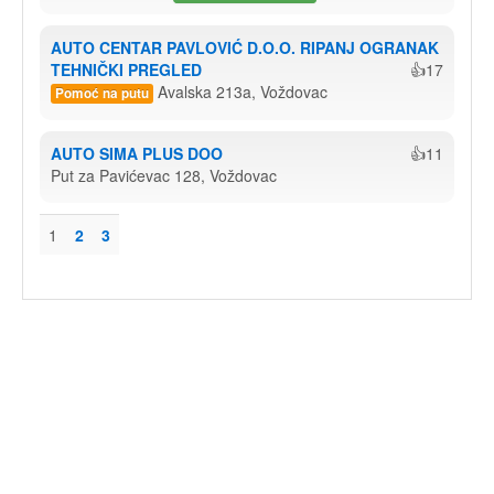
AUTO CENTAR PAVLOVIĆ D.O.O. RIPANJ OGRANAK 
TEHNIČKI PREGLED
👍17
Avalska 213a, Voždovac
Pomoć na putu
AUTO SIMA PLUS DOO
👍11
Put za Pavićevac 128, Voždovac
1
2
3