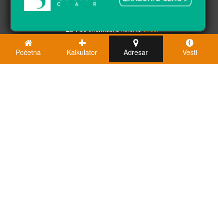
saglasni ste sa njihovom upotrebom.
U redu
Za više informacija kliknite
ovde.
Početna
Kalkulator
Adresar
Vesti