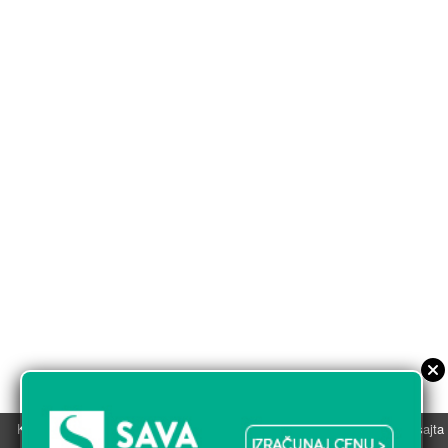
Koristimo kolačiće u svrhu boljeg korisničkog iskustva. Korišćenjem sajta