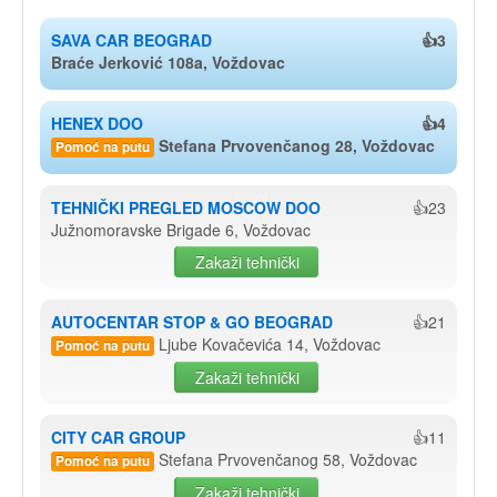
SAVA CAR BEOGRAD
👍3
Braće Jerković 108a, Voždovac
HENEX DOO
👍4
Stefana Prvovenčanog 28, Voždovac
Pomoć na putu
TEHNIČKI PREGLED MOSCOW DOO
👍23
Južnomoravske Brigade 6, Voždovac
Zakaži tehnički
AUTOCENTAR STOP & GO BEOGRAD
👍21
Ljube Kovačevića 14, Voždovac
Pomoć na putu
Zakaži tehnički
CITY CAR GROUP
👍11
Stefana Prvovenčanog 58, Voždovac
Pomoć na putu
Zakaži tehnički