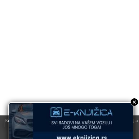
Koristimo kolačiće u svrhu boljeg korisničkog iskustva. Korišćenjem sajta
saglasni ste sa njihovom upotrebom.
U redu