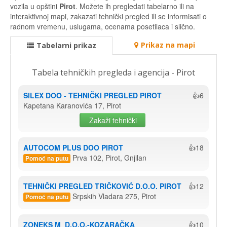
vozila u opštini
Pirot
. Možete ih pregledati tabelarno ili na
interaktivnoj mapi, zakazati tehnički pregled ili se informisati o
radnom vremenu, uslugama, ocenama posetilaca i slično.
Prikaz na mapi
Tabelarni prikaz
Tabela tehničkih pregleda i agencija - Pirot
SILEX DOO - TEHNIČKI PREGLED PIROT
👍6
Kapetana Karanovića 17, Pirot
Zakaži tehnički
AUTOCOM PLUS DOO PIROT
👍18
Prva 102, Pirot, Gnjilan
Pomoć na putu
TEHNIČKI PREGLED TRIČKOVIĆ D.O.O. PIROT
👍12
Srpskih Vladara 275, Pirot
Pomoć na putu
ZONEKS M  D.O.O.-KOZARAČKA
👍10