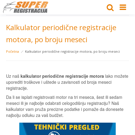
Kalkulator periodične registracije
motora, po broju meseci
Početna
Kalkulator periodične registracije motora, po broju meseci
Uz naš
kalkulator periodične registracije motora
lako možete
uporediti troškove i uštede u zavisnosti od broja meseci
registracije.
Da li se isplati registrovati motor na tri meseca, šest ili sedam
meseci ili je najbolje odabrati celogodišnju registraciju? Naš
kalkulator vam pruža precizne podatke i pomaže da donesete
najbolju odluku za vaš budžet.