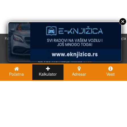
Koristimo kolačiće u svrhu boljeg korisničkog iskustva. Korišćenjem sajta
saglasni ste sa njihovom upotrebom.
U redu
Za više informacija kliknite
ovde.
Početna
Kalkulator
Adresar
Vesti