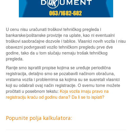
U cenu nisu uračunati troškovi tehničkog pregleda i
bankarske/poštanske provizije na uplate, kao ni eventualni
troškovi saobraćajne dozvole i tablice. Vlasnici novih vozila i nisu
obavezni podvrgavati vozilo tehničkom pregledu prve dve
godine, tako da u tom slučaju nemaju trošak tehničkog
pregleda.
Ranije smo ispratili propise kojima se uređuje periodična
registracija, detaljno smo se pozabavili načinom obračuna,
vrstama vozila i problemima sa kojima su se susretali vlasnici
koji su odabrali ovaj način registracije. O svemu tome možete
pročitati u posebnom tekstu:
Koja vozila imaju pravo na
registraciju kraću od godinu dana? Da li se to isplati?
Popunite polja kalkulatora: