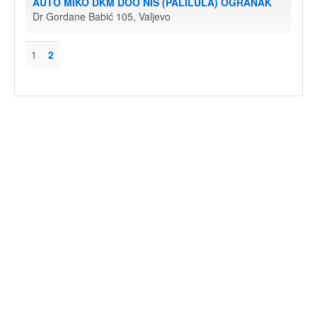
AUTO MIKO DKM DOO NIŠ (PALILULA) OGRANAK
Dr Gordane Babić 105, Valjevo
1
2