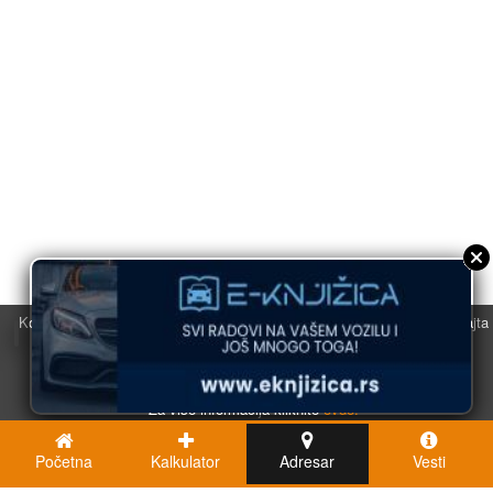
Koristimo kolačiće u svrhu boljeg korisničkog iskustva. Korišćenjem sajta
saglasni ste sa njihovom upotrebom.
U redu
Za više informacija kliknite
ovde.
Početna
Kalkulator
Adresar
Vesti