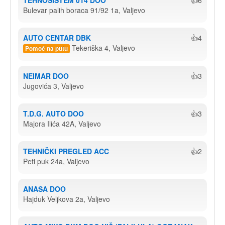
TEHNOSISTEM 014 DOO
👍6
Bulevar palih boraca 91/92 1a, Valjevo
AUTO CENTAR DBK
👍4
Tekeriška 4, Valjevo
Pomoć na putu
NEIMAR DOO
👍3
Jugovića 3, Valjevo
T.D.G. AUTO DOO
👍3
Majora Ilića 42A, Valjevo
TEHNIČKI PREGLED ACC
👍2
Peti puk 24a, Valjevo
ANASA DOO
Hajduk Veljkova 2a, Valjevo