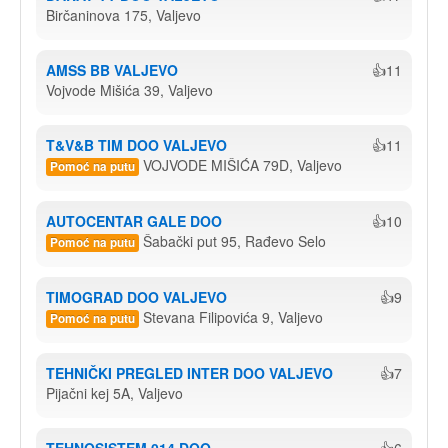
Birčaninova 175, Valjevo
AMSS BB VALJEVO
👍11
Vojvode Mišića 39, Valjevo
T&V&B TIM DOO VALJEVO
👍11
VOJVODE MIŠIĆA 79D, Valjevo
Pomoć na putu
AUTOCENTAR GALE DOO
👍10
Šabački put 95, Rađevo Selo
Pomoć na putu
TIMOGRAD DOO VALJEVO
👍9
Stevana Filipovića 9, Valjevo
Pomoć na putu
TEHNIČKI PREGLED INTER DOO VALJEVO
👍7
Pijačni kej 5A, Valjevo