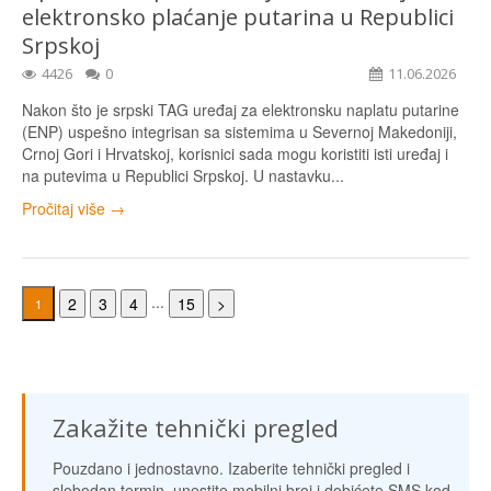
elektronsko plaćanje putarina u Republici
Srpskoj
4426
0
11.06.2026
Nakon što je srpski TAG uređaj za elektronsku naplatu putarine
(ENP) uspešno integrisan sa sistemima u Severnoj Makedoniji,
Crnoj Gori i Hrvatskoj, korisnici sada mogu koristiti isti uređaj i
na putevima u Republici Srpskoj. U nastavku...
Pročitaj više →
...
2
3
4
15
>
1
Zakažite tehnički pregled
Pouzdano i jednostavno. Izaberite tehnički pregled i
slobodan termin, unestite mobilni broj i dobićete SMS kod