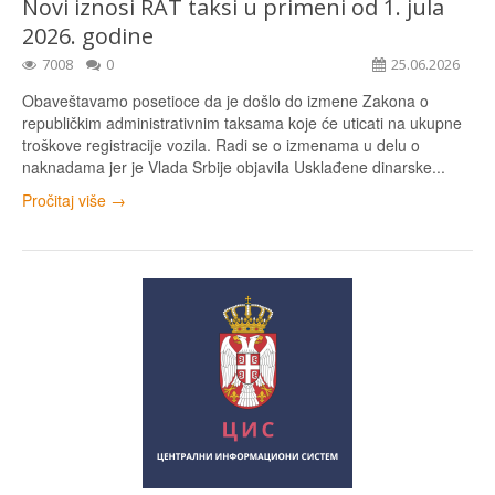
Novi iznosi RAT taksi u primeni od 1. jula
2026. godine
7008
0
25.06.2026
Obaveštavamo posetioce da je došlo do izmene Zakona o
republičkim administrativnim taksama koje će uticati na ukupne
troškove registracije vozila. Radi se o izmenama u delu o
naknadama jer je Vlada Srbije objavila Usklađene dinarske...
Pročitaj više →