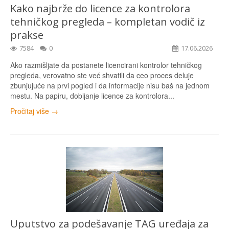
Kako najbrže do licence za kontrolora
tehničkog pregleda – kompletan vodič iz
prakse
7584
0
17.06.2026
Ako razmišljate da postanete licencirani kontrolor tehničkog
pregleda, verovatno ste već shvatili da ceo proces deluje
zbunjujuće na prvi pogled i da informacije nisu baš na jednom
mestu. Na papiru, dobijanje licence za kontrolora...
Pročitaj više →
Uputstvo za podešavanje TAG uređaja za