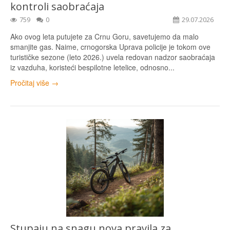
kontroli saobraćaja
759
0
29.07.2026
Ako ovog leta putujete za Crnu Goru, savetujemo da malo
smanjite gas. Naime, crnogorska Uprava policije je tokom ove
turističke sezone (leto 2026.) uvela redovan nadzor saobraćaja
iz vazduha, koristeći bespilotne letelice, odnosno...
Pročitaj više →
Stupaju na snagu nova pravila za