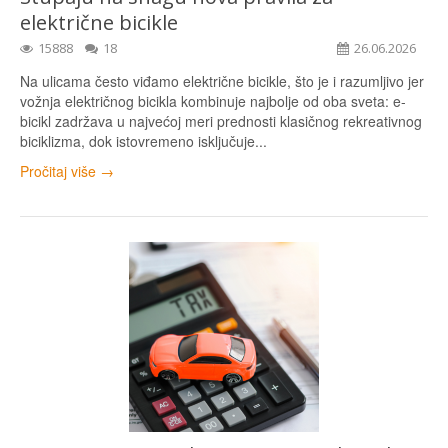
električne bicikle
15888
18
26.06.2026
Na ulicama često viđamo električne bicikle, što je i razumljivo jer
vožnja električnog bicikla kombinuje najbolje od oba sveta: e-
bicikl zadržava u najvećoj meri prednosti klasičnog rekreativnog
biciklizma, dok istovremeno isključuje...
Pročitaj više →