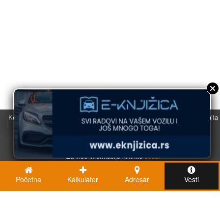
Koristimo kolačiće u svrhu boljeg korisničkog iskustva. Korišćenjem sajta
saglasni ste sa njihovom upotrebom.
U redu
Za više informacija kliknite
ovde.
Početna
Kalkulator
Adresar
Vesti