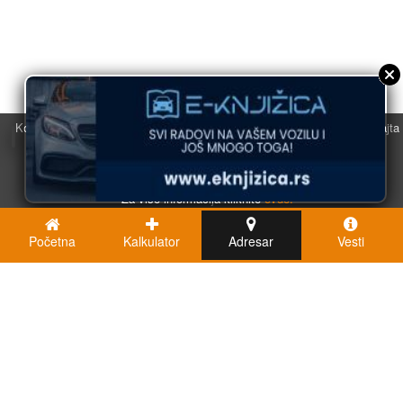
Koristimo kolačiće u svrhu boljeg korisničkog iskustva. Korišćenjem sajta
saglasni ste sa njihovom upotrebom.
U redu
Za više informacija kliknite
ovde.
Početna
Kalkulator
Adresar
Vesti