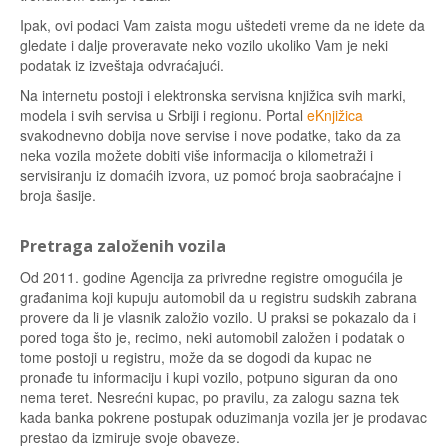
Ipak, ovi podaci Vam zaista mogu uštedeti vreme da ne idete da
gledate i dalje proveravate neko vozilo ukoliko Vam je neki
podatak iz izveštaja odvraćajući.
Na internetu postoji i elektronska servisna knjižica svih marki,
modela i svih servisa u Srbiji i regionu. Portal
eKnjižica
svakodnevno dobija nove servise i nove podatke, tako da za
neka vozila možete dobiti više informacija o kilometraži i
servisiranju iz domaćih izvora, uz pomoć broja saobraćajne i
broja šasije.
Pretraga založenih vozila
Od 2011. godine Agencija za privredne registre omogućila je
građanima koji kupuju automobil da u registru sudskih zabrana
provere da li je vlasnik založio vozilo. U praksi se pokazalo da i
pored toga što je, recimo, neki automobil založen i podatak o
tome postoji u registru, može da se dogodi da kupac ne
pronađe tu informaciju i kupi vozilo, potpuno siguran da ono
nema teret. Nesrećni kupac, po pravilu, za zalogu sazna tek
kada banka pokrene postupak oduzimanja vozila jer je prodavac
prestao da izmiruje svoje obaveze.