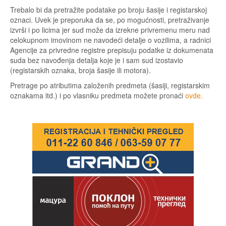
Trebalo bi da pretražite podatake po broju šasije i registarskoj
oznaci. Uvek je preporuka da se, po mogućnosti, pretraživanje
izvrši i po licima jer sud može da izrekne privremenu meru nad
celokupnom imovinom ne navodeći detalje o vozilima, a radnici
Agencije za privredne registre prepisuju podatke iz dokumenata
suda bez navođenja detalja koje je i sam sud izostavio
(registarskih oznaka, broja šasije ili motora).
Pretrage po atributima založenih predmeta (šasiji, registarskim
oznakama itd.) i po vlasniku predmeta možete pronaći
ovde.