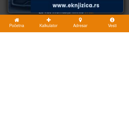
U redu
Za više informacija kliknite
ovde.
Početna
Kalkulator
Adresar
Vesti