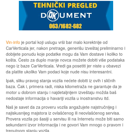
Vin-info
je portal koji uslugu vrši bar malo korektnije od
CarVerticala jer, nakon pretrage, generišu izveštaj preliminarno i
dobijete ponudu koje podatke mogu da Vam dostave i koliko to
košta. Često za duplo manje novca možete dobiti više podataka
nego iz baze CarVerticala. Vredi ga posetiti jer niste u obavezi
da platite ukoliko Vam podaci koje nude nisu interesantni.
Ipak, sliku pravog stanja vozila nećete dobiti iz ovih i sličnih
baza. Čak i, primera radi, niska kilometraža ne garantuje da je
motor u dobrom stanju i najdetaljnijem izveštaju možda baš
nedostaje informacija o havariji vozila u inostranstvu itd.
Naš je savet da za proveru vozila angažujete najstručnijeg i
najiskusnijeg majstora iz ovlašćenog ili neovlašćenog servisa.
Provera vozila po šasiji u servisu ili na Internetu može biti samo
sekundarni izvor informacija i ne govori Vam mnogo o pravom i
trenutnom stanju vozila.