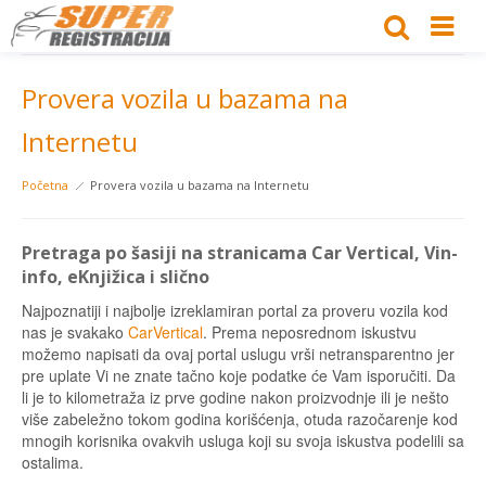
Provera vozila u bazama na
Internetu
Početna
Provera vozila u bazama na Internetu
Pretraga po šasiji na stranicama Car Vertical, Vin-
info, eKnjižica i slično
Najpoznatiji i najbolje izreklamiran portal za proveru vozila kod
nas je svakako
CarVertical
. Prema neposrednom iskustvu
možemo napisati da ovaj portal uslugu vrši netransparentno jer
pre uplate Vi ne znate tačno koje podatke će Vam isporučiti. Da
li je to kilometraža iz prve godine nakon proizvodnje ili je nešto
više zabeležno tokom godina korišćenja, otuda razočarenje kod
mnogih korisnika ovakvih usluga koji su svoja iskustva podelili sa
ostalima.