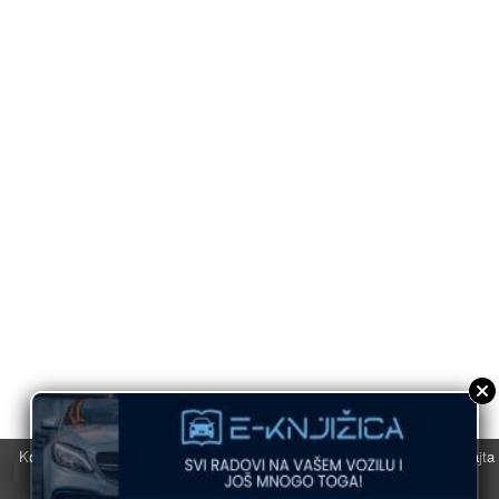
Koristimo kolačiće u svrhu boljeg korisničkog iskustva. Korišćenjem sajta
saglasni ste sa njihovom upotrebom.