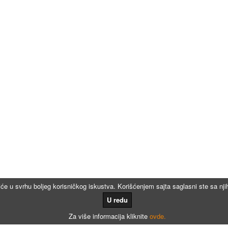
iće u svrhu boljeg korisničkog iskustva. Korišćenjem sajta saglasni ste sa n
U redu
Za više informacija kliknite
ovde.
Kalkulatori