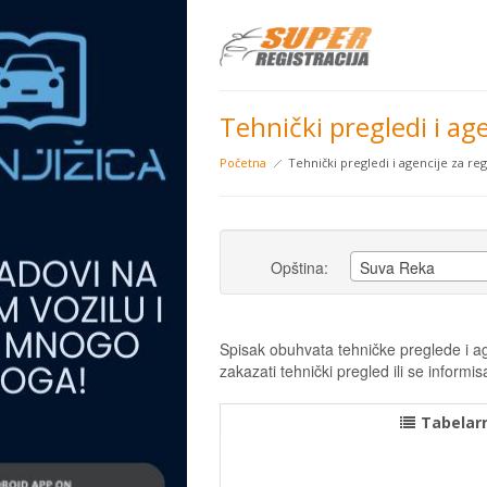
Tehnički pregledi i age
Početna
Tehnički pregledi i agencije za reg
Opština:
Suva Reka
Spisak obuhvata tehničke preglede i age
zakazati tehnički pregled ili se infor
Tabelarn