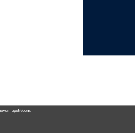
jihovom upotrebom.
Brzi linkovi