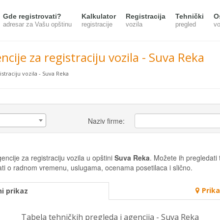
Gde registrovati?
Kalkulator
Registracija
Tehnički
O
adresar za Vašu opštinu
registracije
vozila
pregled
vo
ncije za registraciju vozila - Suva Reka
istraciju vozila - Suva Reka
Naziv firme:
ncije za registraciju vozila u opštini
Suva Reka
. Možete ih pregledati 
misati o radnom vremenu, uslugama, ocenama posetilaca i slično.
Prik
i prikaz
Tabela tehničkih pregleda i agencija - Suva Reka