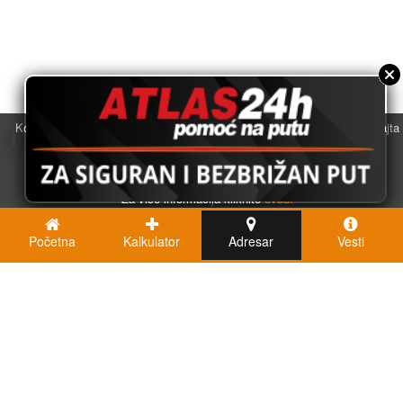
Koristimo kolačiće u svrhu boljeg korisničkog iskustva. Korišćenjem sajta
saglasni ste sa njihovom upotrebom.
U redu
Za više informacija kliknite
ovde.
Početna
Kalkulator
Adresar
Vesti