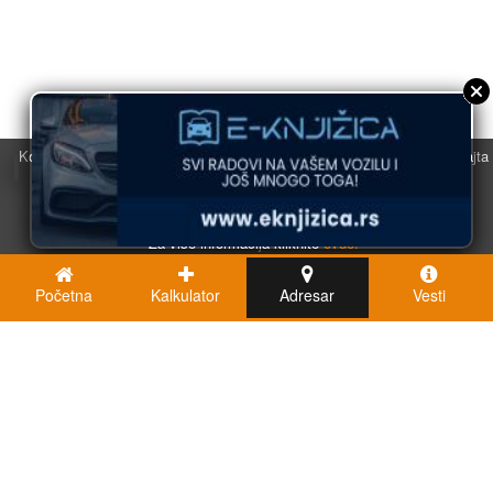
Koristimo kolačiće u svrhu boljeg korisničkog iskustva. Korišćenjem sajta
saglasni ste sa njihovom upotrebom.
U redu
Za više informacija kliknite
ovde.
Početna
Kalkulator
Adresar
Vesti