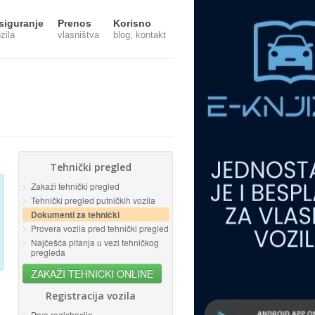
siguranje
Prenos
Korisno
zila
vlasništva
blog, kontakt
Tehnički pregled
Zakaži tehnički pregled
Tehnički pregled putničkih vozila
Dokumenti za tehnički
Provera vozila pred tehnički pregled
Najčešća pitanja u vezi tehničkog
pregleda
ZAKAŽI TEHNIČKI ONLINE
Registracija vozila
Prva registracija