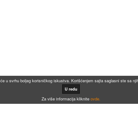
iće u svrhu boljeg korisničkog iskustva. Korišćenjem sajta saglasni ste sa n
U redu
Za više informacija kliknite
ovde.
Kalkulatori
Kalkulator registracije
Kalkulator registracije namenjen agencijama za registraciju vozila
Kalkulator registracije motora po broju meseci