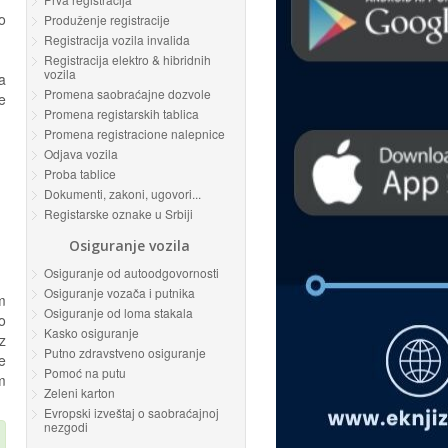
o
Produženje registracije
Registracija vozila invalida
Registracija elektro & hibridnih
vozila
a
Promena saobraćajne dozvole
e
Promena registarskih tablica
Promena registracione nalepnice
Odjava vozila
Proba tablice
Dokumenti, zakoni, ugovori...
Registarske oznake u Srbiji
Osiguranje vozila
Osiguranje od autoodgovornosti
Osiguranje vozača i putnika
m
Osiguranje od loma stakala
o
Kasko osiguranje
z
Putno zdravstveno osiguranje
e
Pomoć na putu
m
Zeleni karton
Evropski izveštaj o saobraćajnoj
nezgodi