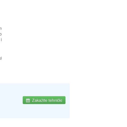
m
o
i
i
Zakažite tehnički