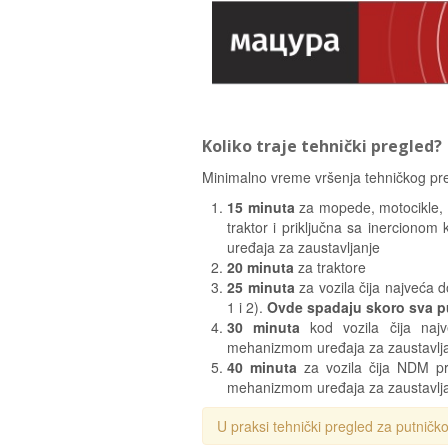
Koliko traje tehnički pregled?
Minimalno vreme vršenja tehničkog pre
15 minuta
za mopede, motocikle, tr
traktor i priključna sa inercionom
uređaja za zaustavljanje
20 minuta
za traktore
25 minuta
za vozila čija najveća 
1 i 2).
Ovde spadaju skoro sva pu
30 minuta
kod vozila čija najv
mehanizmom uređaja za zaustavlj
40 minuta
za vozila čija NDM pr
mehanizmom uređaja za zaustavlj
U praksi tehnički pregled za putničk