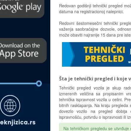
Redovan godišnji tehnički pregled može
datuma na registracionoj nalepnici.
Redovni šestomesečni tehnički pregl
važenja saobraćajne dozvole, odnosn
može obaviti najranije 15 dana pre is
Šta je tehnički pregled i koje
Tehnički pregled vozila je skup ra
izmerenih veličina sa propisanim vr
tehnička ispravnost vozila u celini. Pre
bitnih rasklapanja. Na kraju pregleda se
dovezlo vozilo na pregled dobija 
ispravnošću, potvrdu o ispravnosti ili i
Na tehničkom pregledu se utvrđuje da