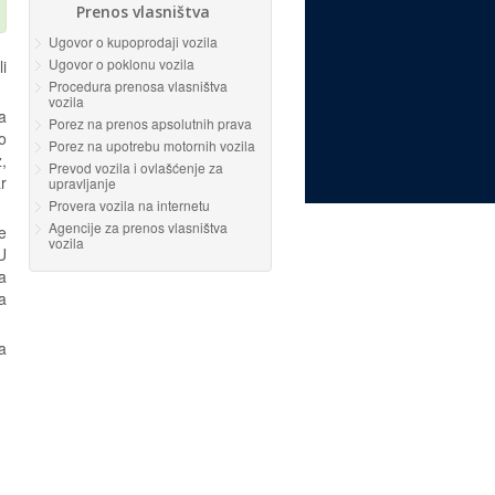
Prenos vlasništva
Ugovor o kupoprodaji vozila
Ugovor o poklonu vozila
i
Procedura prenosa vlasništva
vozila
a
Porez na prenos apsolutnih prava
o
Porez na upotrebu motornih vozila
,
Prevod vozila i ovlašćenje za
r
upravljanje
Provera vozila na internetu
Agencije za prenos vlasništva
e
vozila
U
a
a
a