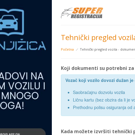
Tehnički pregled vozil
Početna
Tehnički pregled vozila - dokumen
Koji dokumenti su potrebni za 
Vozač koji vozilo dovozi dužan j
Saobraćajnu dozvolu vozila
Ličnu kartu (bez obzira da li je vo
Prethodnu polisu osiguranja od a
Kada možete izvršiti tehnički 