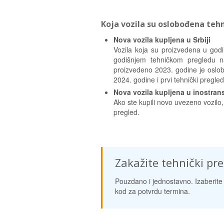
Koja vozila su oslobođena teh
Nova vozila kupljena u Srbiji
Vozila koja su proizvedena u godi
godišnjem tehničkom pregledu na
proizvedeno 2023. godine je oslob
2024. godine i prvi tehnički pregle
Nova vozila kupljena u inostran
Ako ste kupili novo uvezeno vozilo
pregled.
Zakažite tehnički pr
Pouzdano i jednostavno. Izaberite 
kod za potvrdu termina.