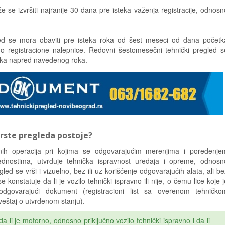
 se izvršiti najranije 30 dana pre isteka važenja registracije, odnosn
ed se mora obaviti pre isteka roka od šest meseci od dana početk
o registracione nalepnice. Redovni šestomesečni tehnički pregled s
teka napred navedenog roka.
 vrste pregleda postoje?
dnih operacija pri kojima se odgovarajućim merenjima i poređenje
ednostima, utvrđuje tehnička ispravnost uređaja i opreme, odnosn
gled se vrši i vizuelno, bez ili uz korišćenje odgovarajućih alata, ali be
 konstatuje da li je vozilo tehnički ispravno ili nije, o čemu lice koje j
odgovarajući dokument (registracioni list sa overenom tehničko
zveštaj o utvrđenom stanju).
 li je motorno, odnosno priključno vozilo tehnički ispravno i da li