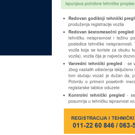
ispunjava potrebne tehničke propise
Redovan godišnji tehnički preg
produženja registracije vozila
Redovan šestomesečni pregled
tehničku neispravnost i težinu p
posledica tehničke neispravnosti. 
vozila koja se koriste za obuku k
vozila), vozila čija je najveća doz
Vanredni tehnički pregled
- se v
zbog nastalih oštećenja isključeno 
tom slučaju vozač je dužan da, p
Potvrdu o primeni posebnih mera
registarske tablice oduzete
Kontrolni tehnički pregled
- se 
posumnja u tehničku ispravnost voz