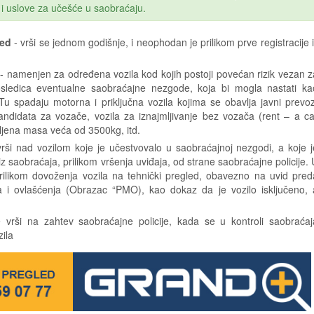
 i uslove za učešće u saobraćaju.
led
- vrši se jednom godišnje, i neophodan je prilikom prve registracije il
- namenjen za određena vozila kod kojih postoji povećan rizik vezan z
osledica eventualne saobraćajne nezgode, koja bi mogla nastati ka
Tu spadaju motorna i priključna vozila kojima se obavlja javni prevoz
andidata za vozače, vozila za iznajmljivanje bez vozača (rent – a ca
voljena masa veća od 3500kg, itd.
rši nad vozilom koje je učestvovalo u saobraćajnoj nezgodi, a koje j
iz saobraćaja, prilikom vršenja uviđaja, od strane saobraćajne policije. 
rilikom dovoženja vozila na tehnički pregled, obavezno na uvid pred
 i ovlašćenja (Obrazac “PMO), kao dokaz da je vozilo isključeno, 
vrši na zahtev saobraćajne policije, kada se u kontroli saobraćaj
ila