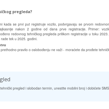
ničkog pregleda?
ni kada se prvi put registruje vozilo, podvrgavaju se prvom redovno
jkasnije nakon 2 godine od dana prve registracije. Primer: vozil
ođeno redovnog tehničkog pregleda prilikom registracije u toku 2023. 
d rade tek u 2025. godini.
stvu
, prethodno pravilo o oslobođenju ne važi - moraćete da prođete tehničk
egled
tehnički pregled i slobodan termin, unestite mobilni broj i dobićete SMS