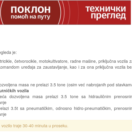
gleda je:
icikle, četvorocikle, motokultivatore, radne mašine, priključna vozila z
 komandom uređaja za zaustavljanje, kao i za ona priključna vozila be
dozvoljena masa ne prelazi 3.5 tone (osim već nabrojanih pod stavkam
tničkih vozila
eća dozvoljena masa prelazi 3.5 tone sa hidrauličnim prenosni
anje
elazi 3.5t sa pneumatičkim, odnosno hidro-pneumatičkim, prenosni
anje
o vozilo traje 30-40 minuta u proseku.