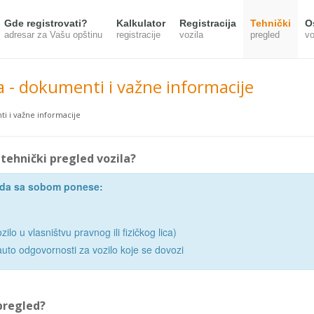
Gde registrovati?
Kalkulator
Registracija
Tehnički
O
adresar za Vašu opštinu
registracije
vozila
pregled
vo
a - dokumenti i važne informacije
ti i važne informacije
tehnički pregled vozila?
e da sa sobom ponese:
zilo u vlasništvu pravnog ili fizičkog lica)
uto odgovornosti za vozilo koje se dovozi
pregled?