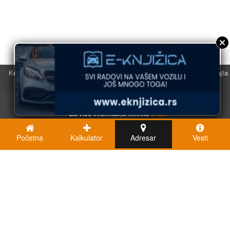
Koristimo kolačiće u svrhu boljeg korisničkog iskustva. Korišćenjem sajta
saglasni ste sa njihovom upotrebom.
U redu
Za više informacija kliknite
ovde.
Početna
Kalkulator
Adresar
Vesti