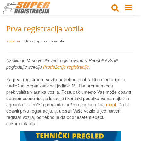
Prva registracija vozila
Početna
Prva registracija vozila
Ukoliko je Vaše vozilo već registrovano u Republici Srbiji,
pogledajte sekciju
Produženje registracije
.
Za prvu registraciju vozila potrebno je obratiti se teritorijalno
nadležnoj organizacionoj jedinici MUP-a prema mestu
prebivališta vlasnika vozila. Postupak umesto Vas može obaviti i
opunomoćeno lice, a lokaciju i kontakt podatke Vama najbližih
agencija i tehničkih pregleda možete pogledati na
mapi
. Da bi
obavili prvu registraciju, tj. upisali Vaše vozilo u jedinstveni
registar vozila, potrebno je da podnesete sledeću
dokumentaciju: