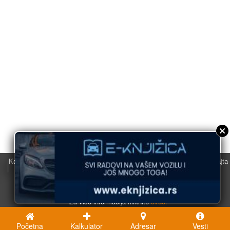
Koristimo kolačiće u svrhu boljeg korisničkog iskustva. Korišćenjem sajta
saglasni ste sa njihovom upotrebom.
U redu
Za više informacija kliknite
ovde.
Početna
Kalkulator
Adresar
Vesti