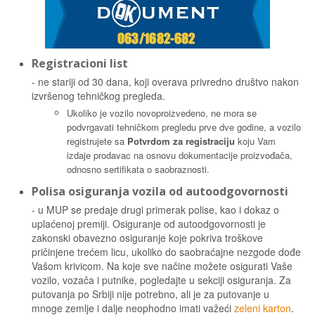
Registracioni list
- ne stariji od 30 dana, koji overava privredno društvo nakon
izvršenog tehničkog pregleda.
Ukoliko je vozilo novoproizvedeno, ne mora se
podvrgavati tehničkom pregledu prve dve godine, a vozilo
registrujete sa
Potvrdom za registraciju
koju Vam
izdaje prodavac na osnovu dokumentacije proizvođača,
odnosno sertifikata o saobraznosti.
Polisa osiguranja vozila od autoodgovornosti
- u MUP se predaje drugi primerak polise, kao i dokaz o
uplaćenoj premiji. Osiguranje od autoodgovornosti je
zakonski obavezno osiguranje koje pokriva troškove
pričinjene trećem licu, ukoliko do saobraćajne nezgode dođe
Vašom krivicom. Na koje sve načine možete osigurati Vaše
vozilo, vozača i putnike, pogledajte u sekciji osiguranja. Za
putovanja po Srbiji nije potrebno, ali je za putovanje u
mnoge zemlje i dalje neophodno imati važeći
zeleni karton
.