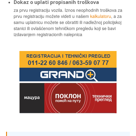
Dokaz o uplati propisanih troškova
za prvu registraciju vozila. Iznos neophodnih troškova za
prvu registraciju možete videti u našem
kalkulatoru
, a za
samu uplatnicu možete se obratiti ili nadležnoj policijskoj
stanici ili ovlašćenom tehničkom pregledu koji se bavi
izdavanjem registracionih nalepnica