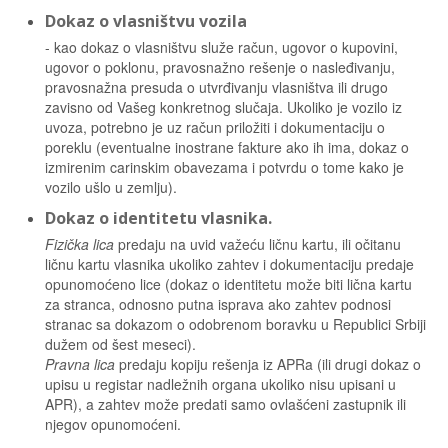
Dokaz o vlasništvu vozila
- kao dokaz o vlasništvu služe račun, ugovor o kupovini,
ugovor o poklonu, pravosnažno rešenje o nasleđivanju,
pravosnažna presuda o utvrđivanju vlasništva ili drugo
zavisno od Vašeg konkretnog slučaja. Ukoliko je vozilo iz
uvoza, potrebno je uz račun priložiti i dokumentaciju o
poreklu (eventualne inostrane fakture ako ih ima, dokaz o
izmirenim carinskim obavezama i potvrdu o tome kako je
vozilo ušlo u zemlju).
Dokaz o identitetu vlasnika.
Fizička lica
predaju na uvid važeću ličnu kartu, ili očitanu
ličnu kartu vlasnika ukoliko zahtev i dokumentaciju predaje
opunomoćeno lice (dokaz o identitetu može biti lična kartu
za stranca, odnosno putna isprava ako zahtev podnosi
stranac sa dokazom o odobrenom boravku u Republici Srbiji
dužem od šest meseci).
Pravna lica
predaju kopiju rešenja iz APRa (ili drugi dokaz o
upisu u registar nadležnih organa ukoliko nisu upisani u
APR), a zahtev može predati samo ovlašćeni zastupnik ili
njegov opunomoćeni.