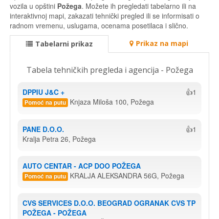
vozila u opštini
Požega
. Možete ih pregledati tabelarno ili na
interaktivnoj mapi, zakazati tehnički pregled ili se informisati o
radnom vremenu, uslugama, ocenama posetilaca i slično.
Prikaz na mapi
Tabelarni prikaz
Tabela tehničkih pregleda i agencija - Požega
DPPIU J&C +
👍1
Knjaza Miloša 100, Požega
Pomoć na putu
PANE D.O.O.
👍1
Kralja Petra 26, Požega
AUTO CENTAR - ACP DOO POŽEGA
KRALJA ALEKSANDRA 56G, Požega
Pomoć na putu
CVS SERVICES D.O.O. BEOGRAD OGRANAK CVS TP 
POŽEGA - POŽEGA