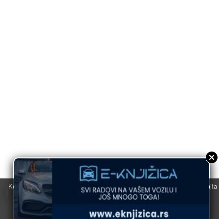
Koristimo kolačiće u svrhu boljeg korisničkog iskustva. Korišćenjem sajta
saglasni ste sa njihovom upotrebom.
U redu