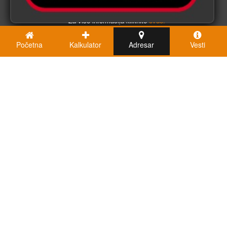
U redu
Za više informacija kliknite
ovde.
Početna
Kalkulator
Adresar
Vesti