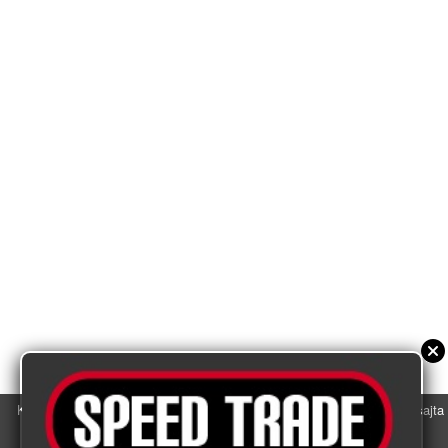
Koristimo kolačiće u svrhu boljeg korisničkog iskustva. Korišćenjem sajta
saglasni ste sa njihovom upotrebom.