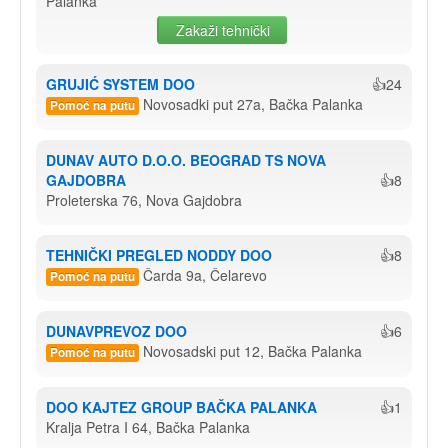
Palanka
Zakaži tehnički
GRUJIĆ SYSTEM DOO
👍24
Novosadki put 27a, Bačka Palanka
Pomoć na putu
DUNAV AUTO D.O.O. BEOGRAD TS NOVA 
GAJDOBRA
👍8
Proleterska 76, Nova Gajdobra
TEHNIČKI PREGLED NODDY DOO
👍8
Čarda 9a, Čelarevo
Pomoć na putu
DUNAVPREVOZ DOO
👍6
Novosadski put 12, Bačka Palanka
Pomoć na putu
DOO KAJTEZ GROUP BAČKA PALANKA
👍1
Kralja Petra I 64, Bačka Palanka