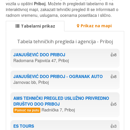
vozila u opštini
Priboj
. Možete ih pregledati tabelarno ili na
interaktivnoj mapi, zakazati tehnički pregled ili se informisati o
radnom vremenu, uslugama, ocenama posetilaca i slično.
Prikaz na mapi
Tabelarni prikaz
Tabela tehničkih pregleda i agencija - Priboj
JANJUŠEVIĆ DOO PRIBOJ
👍8
Radomana Pajovića 47, Priboj
JANJUŠEVIĆ DOO PRIBOJ - OGRANAK AUTO
👍8
Jarnovac bb, Priboj
AMS TEHNIČKI PREGLED USLUŽNO PRIVREDNO 
DRUŠTVO DOO PRIBOJ
👍5
Radnička 7, Priboj
Pomoć na putu
ES TOURS
👍3