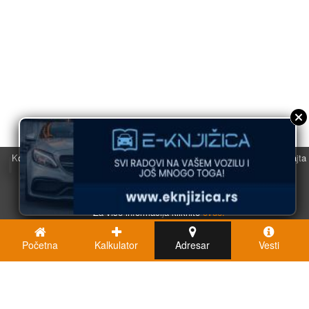
Koristimo kolačiće u svrhu boljeg korisničkog iskustva. Korišćenjem sajta
saglasni ste sa njihovom upotrebom.
U redu
Za više informacija kliknite
ovde.
Početna
Kalkulator
Adresar
Vesti