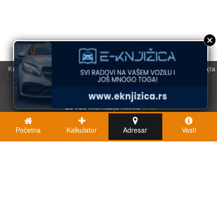
Koristimo kolačiće u svrhu boljeg korisničkog iskustva. Korišćenjem sajta
saglasni ste sa njihovom upotrebom.
U redu
Za više informacija kliknite
ovde.
Početna
Kalkulator
Adresar
Vesti