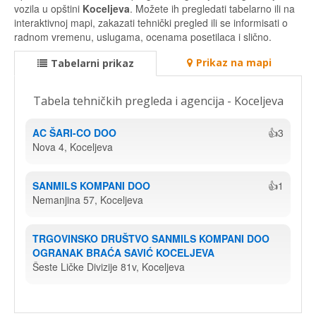
vozila u opštini
Koceljeva
. Možete ih pregledati tabelarno ili na
interaktivnoj mapi, zakazati tehnički pregled ili se informisati o
radnom vremenu, uslugama, ocenama posetilaca i slično.
Prikaz na mapi
Tabelarni prikaz
Tabela tehničkih pregleda i agencija - Koceljeva
AC ŠARI-CO DOO
👍3
Nova 4, Koceljeva
SANMILS KOMPANI DOO
👍1
Nemanjina 57, Koceljeva
TRGOVINSKO DRUŠTVO SANMILS KOMPANI DOO 
OGRANAK BRAĆA SAVIĆ KOCELJEVA
Šeste Ličke Divizije 81v, Koceljeva