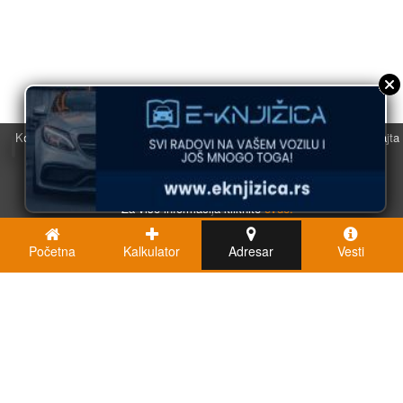
Koristimo kolačiće u svrhu boljeg korisničkog iskustva. Korišćenjem sajta
saglasni ste sa njihovom upotrebom.
U redu
Za više informacija kliknite
ovde.
Početna
Kalkulator
Adresar
Vesti