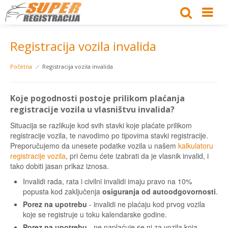
Registracija vozila invalida
Početna
Registracija vozila invalida
Koje pogodnosti postoje prilikom plaćanja
registracije vozila u vlasništvu invalida?
Situacija se razlikuje kod svih stavki koje plaćate prilikom
registracije vozila, te navodimo po tipovima stavki registracije.
Preporučujemo da unesete podatke vozila u našem
kalkulatoru
registracije vozila
, pri čemu ćete izabrati da je vlasnik invalid, i
tako dobiti jasan prikaz iznosa.
Invalidi rada, rata i civilni invalidi imaju pravo na 10%
popusta kod zaključenja
osiguranja od autoodgovornosti
.
Porez na upotrebu
- invalidi ne plaćaju kod prvog vozila
koje se registruje u toku kalendarske godine.
Porez na upotrebu
- ne naplaćuje se ni za vozila koja