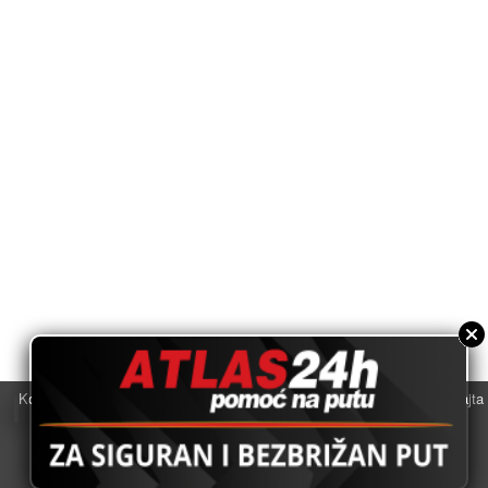
Koristimo kolačiće u svrhu boljeg korisničkog iskustva. Korišćenjem sajta
saglasni ste sa njihovom upotrebom.
U redu
Za više informacija kliknite
ovde.