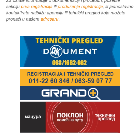
Za ostale informacije o dokumentaciji i proceduri, posetite
sekciju
prva registracija
ili
produženje registracije
, ili jednostavno
kontaktirate najbližu agenciju ili tehnički pregled koje možete
pronaći u našem
adresaru
.