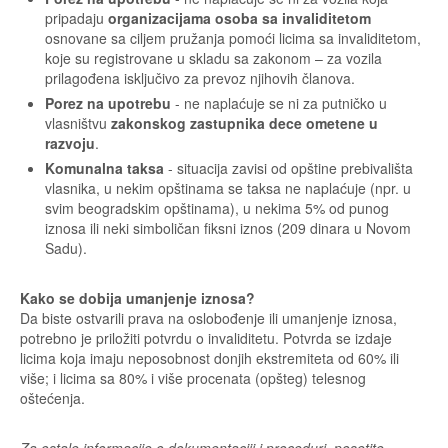
pripadaju
organizacijama osoba sa invaliditetom
osnovane sa ciljem pružanja pomoći licima sa invaliditetom,
koje su registrovane u skladu sa zakonom – za vozila
prilagođena isključivo za prevoz njihovih članova.
Porez na upotrebu
- ne naplaćuje se ni za putničko u
vlasništvu
zakonskog zastupnika dece ometene u
razvoju
.
Komunalna taksa
- situacija zavisi od opštine prebivališta
vlasnika, u nekim opštinama se taksa ne naplaćuje (npr. u
svim beogradskim opštinama), u nekima 5% od punog
iznosa ili neki simboličan fiksni iznos (209 dinara u Novom
Sadu).
Kako se dobija umanjenje iznosa?
Da biste ostvarili prava na oslobođenje ili umanjenje iznosa,
potrebno je priložiti potvrdu o invaliditetu. Potvrda se izdaje
licima koja imaju neposobnost donjih ekstremiteta od 60% ili
više; i licima sa 80% i više procenata (opšteg) telesnog
oštećenja.