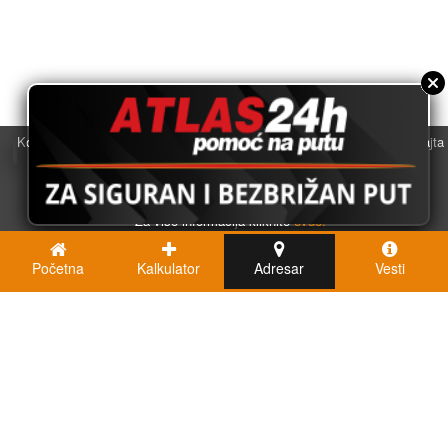
Koristimo kolačiće u svrhu boljeg korisničkog iskustva. Korišćenjem sajta
saglasni ste sa njihovom upotrebom.
U redu
Za više informacija kliknite
ovde.
Početna
Kalkulator
Adresar
Vesti