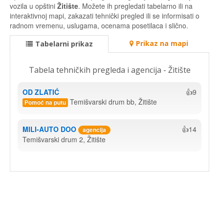
vozila u opštini
Žitište
. Možete ih pregledati tabelarno ili na
interaktivnoj mapi, zakazati tehnički pregled ili se informisati o
radnom vremenu, uslugama, ocenama posetilaca i slično.
Prikaz na mapi
Tabelarni prikaz
Tabela tehničkih pregleda i agencija - Žitište
OD ZLATIĆ
👍9
Temišvarski drum bb, Žitište
Pomoć na putu
MILI-AUTO DOO
👍14
agencija
Temišvarski drum 2, Žitište