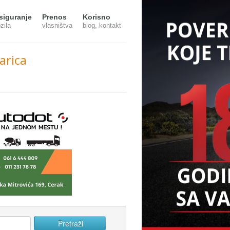
siguranje
Prenos
Korisno
zila
vlasništva
blog, kontakt
arica