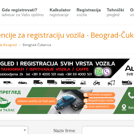
Gde registrovati?
Kalkulator
Registracija
Tehnički
O
adresar za Vašu opštinu
registracije
vozila
pregled
vo
ncije za registraciju vozila - Beograd-Čuk
ila Beograd
Beograd-Čukarica
Naziv firme: