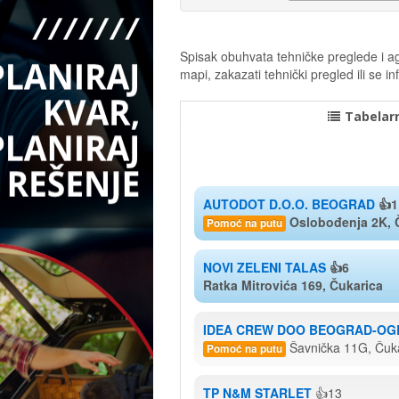
Spisak obuhvata tehničke preglede i age
mapi, zakazati tehnički pregled ili se
Tabelarn
AUTODOT D.O.O. BEOGRAD
👍1
Oslobođenja 2K, 
Pomoć na putu
NOVI ZELENI TALAS
👍6
Ratka Mitrovića 169, Čukarica
IDEA CREW DOO BEOGRAD-OG
Šavnička 11G, Čuk
Pomoć na putu
TP N&M STARLET
👍13