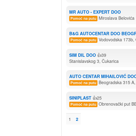
MR AUTO - EXPERT DOO
Miroslava Belovića
Pomoć na putu
B&G AUTOCENTAR DOO BEOG
Vodovodska 173b, 
Pomoć na putu
SIM DIL DOO
👍39
Stanislavskog 3, Čukarica
AUTO CENTAR MIHAILOVIĆ DO
Beogradska 315 A,
Pomoć na putu
SINIPLAST
👍25
Obrenovački put B
Pomoć na putu
1
2