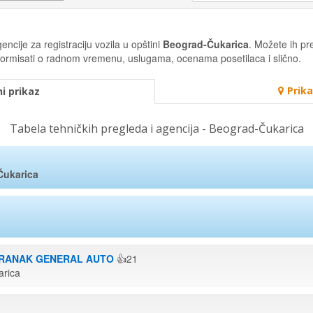
ncije za registraciju vozila u opštini
Beograd-Čukarica
. Možete ih pre
 informisati o radnom vremenu, uslugama, ocenama posetilaca i slično.
Prik
i prikaz
Tabela tehničkih pregleda i agencija - Beograd-Čukarica
Čukarica
RANAK GENERAL AUTO
👍21
arica