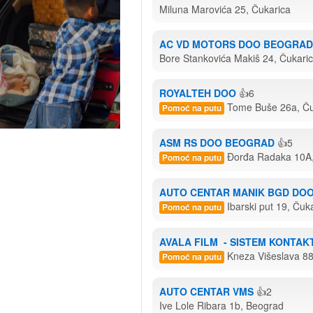
Miluna Marovića 25, Čukarica
AC VD MOTORS DOO BEOGRAD
Bore Stankovića Makiš 24, Čukari
ROYALTEH DOO
👍6
Tome Buše 26a, Ču
Pomoć na putu
ASM RS DOO BEOGRAD
👍5
Đorđa Radaka 10A,
Pomoć na putu
AUTO CENTAR MANIK BGD DO
Ibarski put 19, Čuk
Pomoć na putu
AVALA FILM  - SISTEM KONTA
Kneza Višeslava 8
Pomoć na putu
AUTO CENTAR VMS
👍2
Ive Lole Ribara 1b, Beograd