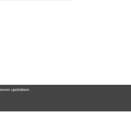
jihovom upotrebom.
Brzi linkovi
Gde registrovati vozilo?