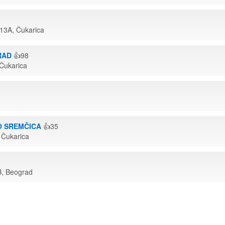
 13A, Čukarica
RAD
👍98
Čukarica
O SREMČICA
👍35
 Čukarica
B, Beograd