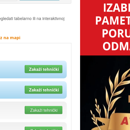
gledati tabelarno ili na interaktivnoj
az na mapi
Zakaži tehnički
Zakaži tehnički
Zakaži tehnički