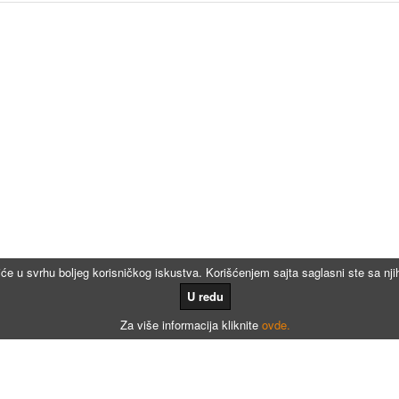
iće u svrhu boljeg korisničkog iskustva. Korišćenjem sajta saglasni ste sa n
U redu
Za više informacija kliknite
ovde.
Kalkulatori
Kalkulator registracije