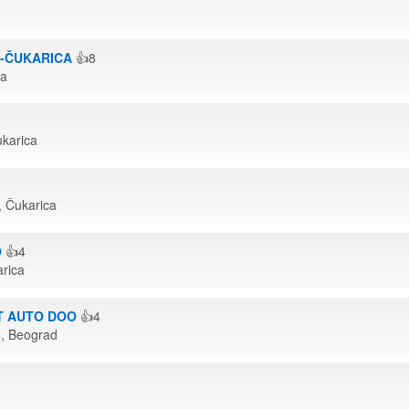
-ČUKARICA
👍8
ca
karica
 Čukarica
O
👍4
arica
KT AUTO DOO
👍4
8, Beograd