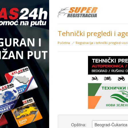
Tehnički pregledi i age
Početna
Registracija i tehnički pregled voz
Opština:
Beograd-Čukarica