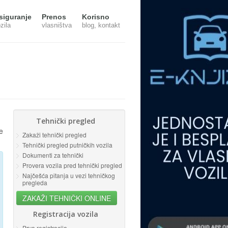
siguranje
Prenos
Korisno
zila
vlasništva
blog, kontakt
Tehnički pregled
e
Zakaži tehnički pregled
Tehnički pregled putničkih vozila
Dokumenti za tehnički
Provera vozila pred tehnički pregled
Najčešća pitanja u vezi tehničkog
pregleda
ZAKAŽI TEHNIČKI ONLINE
Registracija vozila
Prva registracija