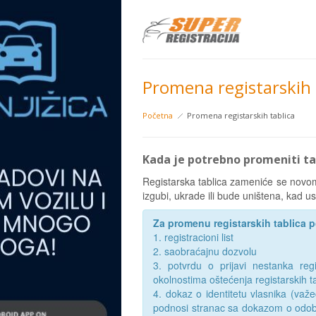
Promena registarskih 
Početna
Promena registarskih tablica
Kada je potrebno promeniti ta
Registarska tablica zameniće se novo
izgubi, ukrade ili bude uništena, kad usl
Za promenu registarskih tablica po
1. registracioni list
2. saobraćajnu dozvolu
3. potvrdu o prijavi nestanka regi
okolnostima oštećenja registarskih ta
4. dokaz o identitetu vlasnika (važe
podnosi stranac sa dokazom o odob