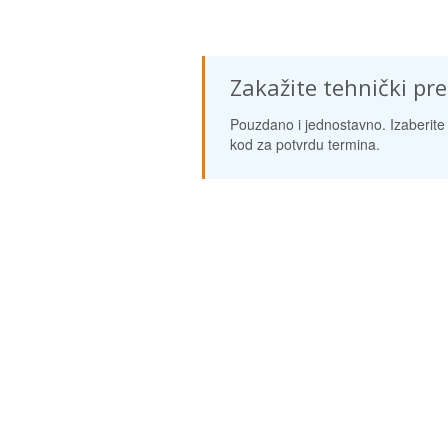
Zakažite tehnički pr
Pouzdano i jednostavno. Izaberite 
kod za potvrdu termina.