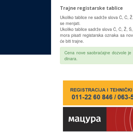
Trajne registarske tablice
Ukoliko tablice ne sadrže slova Č, Č, Ž
se menjati.
Ukoliko tablice sadrže slova Č, Č, Ž, Š,
mora pisati registarska oznaka sa nov
će biti trajne.
Cena nove saobraćajne dozvole je 
dinara.