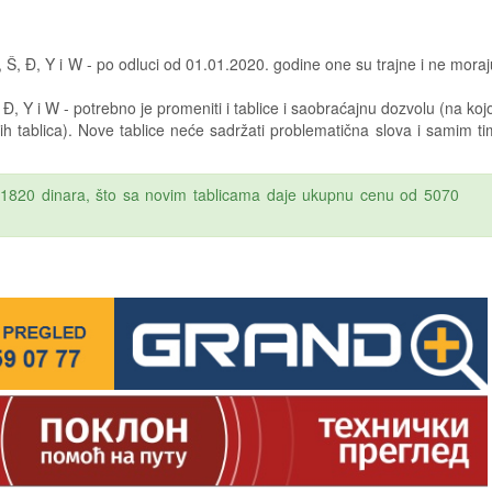
, Š, Đ, Y i W - po odluci od 01.01.2020. godine one su trajne i ne moraj
 Đ, Y i W - potrebno je promeniti i tablice i saobraćajnu dozvolu (na kojo
ih tablica). Nove tablice neće sadržati problematična slova i samim ti
1820 dinara, što sa novim tablicama daje ukupnu cenu od 5070