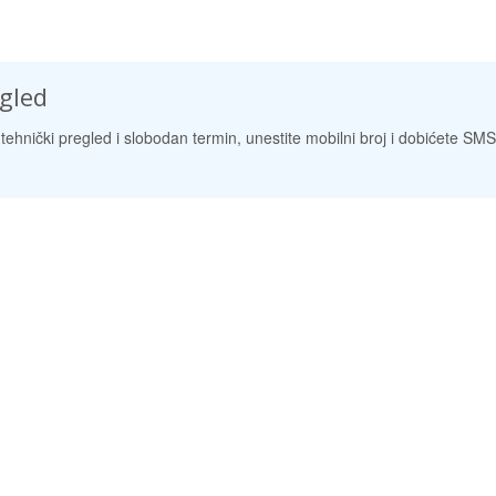
egled
tehnički pregled i slobodan termin, unestite mobilni broj i dobićete SMS