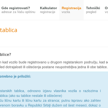
Gde registrovati?
Kalkulator
Registracija
Tehnički
O
adresar za Vašu opštinu
registracije
vozila
pregled
vo
tablica
blice?
m kad vozilo bude registrovano u drugom registarskom području, kad s
ed dotrajalosti ili oštećenja postane neupotrebljiva jedna ili obe tablice.
trebno je priložiti:
starskih tablica, odnosno izjavu vlasnika vozila o razlozima i
blica (ako su tablice nestale ili oštećene)
ću ličnu kartu ili ličnu kartu za stranca; putnu ispravu ako zahtev
renom boravku u Republici Srbiji dužem od šest meseci, dokaz o