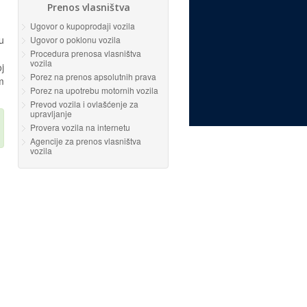
Prenos vlasništva
Ugovor o kupoprodaji vozila
u
Ugovor o poklonu vozila
Procedura prenosa vlasništva
vozila
j
Porez na prenos apsolutnih prava
m
Porez na upotrebu motornih vozila
Prevod vozila i ovlašćenje za
upravljanje
Provera vozila na internetu
Agencije za prenos vlasništva
vozila