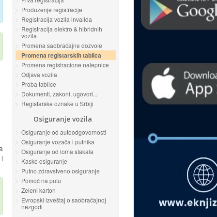
Produženje registracije
Registracija vozila invalida
Registracija elektro & hibridnih
vozila
Promena saobraćajne dozvole
Promena registarskih tablica
Promena registracione nalepnice
Odjava vozila
Proba tablice
Dokumenti, zakoni, ugovori...
Registarske oznake u Srbiji
Osiguranje vozila
Osiguranje od autoodgovornosti
Osiguranje vozača i putnika
a
Osiguranje od loma stakala
i
Kasko osiguranje
Putno zdravstveno osiguranje
Pomoć na putu
Zeleni karton
Evropski izveštaj o saobraćajnoj
nezgodi