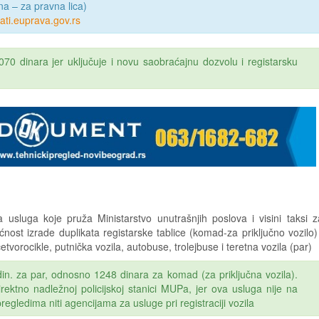
na – za pravna lica)
lati.euprava.gov.rs
5070 dinara jer uključuje i novu saobraćajnu dozvolu i registarsku
sluga koje pruža Ministarstvo unutrašnjih poslova i visini taksi z
ost izrade duplikata registarske tablice (komad-za priključno vozilo) 
etvorocikle, putnička vozila, autobuse, trolejbuse i teretna vozila (par)
din. za par, odnosno 1248 dinara za komad (za priključna vozila).
rektno nadležnoj policijskoj stanici MUPa, jer ova usluga nije na
egledima niti agencijama za usluge pri registraciji vozila