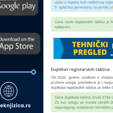
upisu u registar kod nadležnog orga
5. uplatnicu generisanu na portalu
p
Cena novih registarskih tablica je 
nalepnicu.
Duplikat registarskih tablica
Od 2022. godine uredbom o vrstama u
pružene usluge, predviđena je i mogućn
duplikata registarskih tablica za teške č
Cena duplikata tablica iznosi 2184 
Za ovu uslugu se morate obratiti di
raspolaganju ovlašćenim tehničkim pr