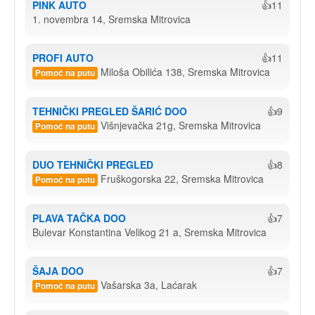
PINK AUTO
👍11
1. novembra 14, Sremska Mitrovica
PROFI AUTO
👍11
Miloša Obilića 138, Sremska Mitrovica
Pomoć na putu
TEHNIČKI PREGLED ŠARIĆ DOO
👍9
Višnjevačka 21g, Sremska Mitrovica
Pomoć na putu
DUO TEHNIČKI PREGLED
👍8
Fruškogorska 22, Sremska Mitrovica
Pomoć na putu
PLAVA TAČKA DOO
👍7
Bulevar Konstantina Velikog 21 a, Sremska Mitrovica
ŠAJA DOO
👍7
Vašarska 3a, Laćarak
Pomoć na putu