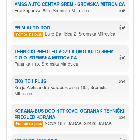
AMSS AUTO CENTAR SREM - SREMSKA MITROVICA
Fruškogorska 85a, Sremska Mitrovica
👍6
PRIM AUTO DOO
👍6
Đure Daničića 2, Sremska Mitrovica
Pomoć na putu
TEHNIČKI PREGLED VOZILA DMG AUTO SREM 
D.O.O. SREMSKA MITROVICA
👍6
Palanka 118, Sremska Mitrovica
EKO TEH PLUS
👍4
Kralja Aleksandra Karađorđevića 16a, Sremska
Mitrovica
KORANA-BUS DOO HRTKOVCI OGRANAK TEHNIČKI 
PREGLED KORANA
👍4
NOVA 18B, JARAK, 22426 JARAK
Pomoć na putu