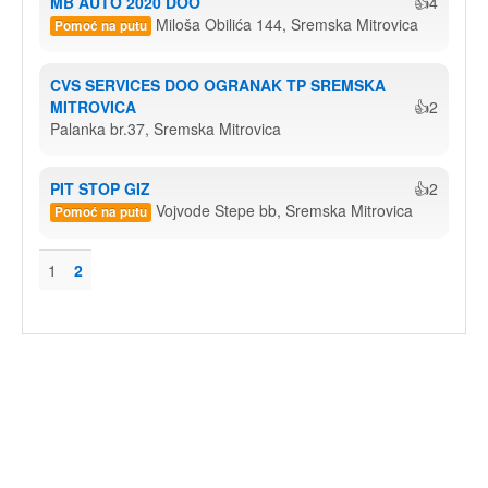
MB AUTO 2020 DOO
👍4
Miloša Obilića 144, Sremska Mitrovica
Pomoć na putu
CVS SERVICES DOO OGRANAK TP SREMSKA 
MITROVICA
👍2
Palanka br.37, Sremska Mitrovica
PIT STOP GIZ
👍2
Vojvode Stepe bb, Sremska Mitrovica
Pomoć na putu
1
2