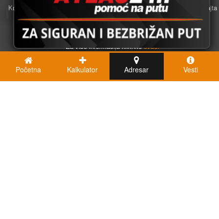
Koristimo kolačiće u svrhu boljeg korisničkog iskustva. Korišćenjem sajta
saglasni ste sa njihovom upotrebom.
U redu
Za više informacija kliknite
ovde.
Početna
Kalkulator
Adresar
Vesti