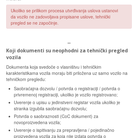
Ukoliko se prilikom procesa utvrđivanja uslova ustanovi
da vozilo ne zadovoljava propisane uslove, tehnički
pregled se ne započinje.
**
Koji dokumenti su neophodni za tehnički pregled
vozila
Dokumenta koja svedoče o vlasništvu i tehničkim
karakteristikama vozila moraju biti priložena uz samo vozilo na
tehničkom pregledu:
Saobraćajna dozvolu / potvrda o registraciji / potvrda o
privremenoj registraciji, ukoliko je vozilo registrovano;
Uverenje o upisu u jedinstveni registar vozila ukoliko je
stranka izgubila saobraćajnu dozvolu;
Potvrda o saobraznosti (CoC dokument) za
novoproizvedena vozila;
Uverenje o ispitivanju za prepravljena / pojedinačno
proizvedena vozila za koja nije izdata potvrda o