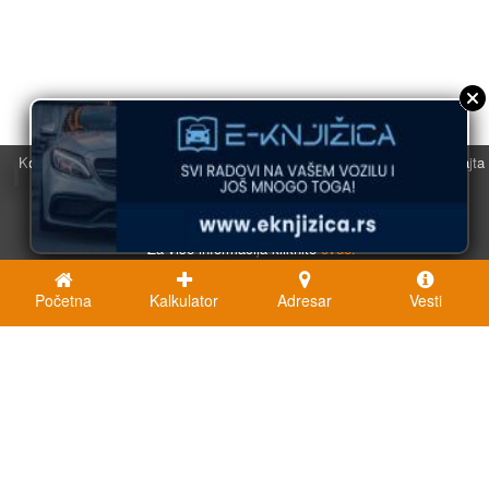
Koristimo kolačiće u svrhu boljeg korisničkog iskustva. Korišćenjem sajta
saglasni ste sa njihovom upotrebom.
U redu
Za više informacija kliknite
ovde.
Početna
Kalkulator
Adresar
Vesti