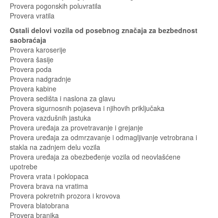
Provera pogonskih poluvratila
Provera vratila
Ostali delovi vozila od posebnog značaja za bezbednost
saobraćaja
Provera karoserije
Provera šasije
Provera poda
Provera nadgradnje
Provera kabine
Provera sedišta i naslona za glavu
Provera sigurnosnih pojaseva i njihovih priključaka
Provera vazdušnih jastuka
Provera uređaja za provetravanje i grejanje
Provera uređaja za odmrzavanje i odmagljivanje vetrobrana i
stakla na zadnjem delu vozila
Provera uređaja za obezbeđenje vozila od neovlašćene
upotrebe
Provera vrata i poklopaca
Provera brava na vratima
Provera pokretnih prozora i krovova
Provera blatobrana
Provera branika