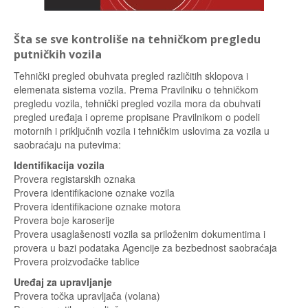
Šta se sve kontroliše na tehničkom pregledu
putničkih vozila
Tehnički pregled obuhvata pregled različitih sklopova i
elemenata sistema vozila. Prema Pravilniku o tehničkom
pregledu vozila, tehnički pregled vozila mora da obuhvati
pregled uređaja i opreme propisane Pravilnikom o podeli
motornih i priključnih vozila i tehničkim uslovima za vozila u
saobraćaju na putevima:
Identifikacija vozila
Provera registarskih oznaka
Provera identifikacione oznake vozila
Provera identifikacione oznake motora
Provera boje karoserije
Provera usaglašenosti vozila sa priloženim dokumentima i
provera u bazi podataka Agencije za bezbednost saobraćaja
Provera proizvođačke tablice
Uređaj za upravljanje
Provera točka upravljača (volana)