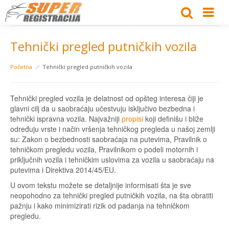
Tehnički pregled putničkih vozila
Početna
Tehnički pregled putničkih vozila
Tehnički pregled vozila je delatnost od opšteg interesa čiji je
glavni cilj da u saobraćaju učestvuju isključivo bezbedna i
tehnički ispravna vozila. Najvažniji
propisi
koji definišu i bliže
određuju vrste i način vršenja tehničkog pregleda u našoj zemlji
su: Zakon o bezbednosti saobraćaja na putevima, Pravilnik o
tehničkom pregledu vozila, Pravilnikom o podeli motornih i
priključnih vozila i tehničkim uslovima za vozila u saobraćaju na
putevima i Direktiva 2014/45/EU.
U ovom tekstu možete se detaljnije informisati šta je sve
neopohodno za tehnički pregled putničkih vozila, na šta obratiti
pažnju i kako minimizirati rizik od padanja na tehničkom
pregledu.