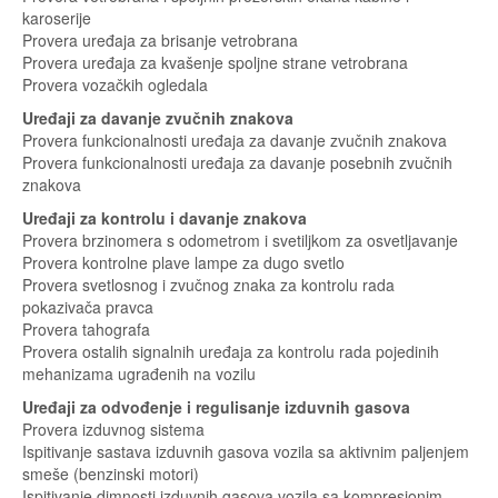
karoserije
Provera uređaja za brisanje vetrobrana
Provera uređaja za kvašenje spoljne strane vetrobrana
Provera vozačkih ogledala
Uređaji za davanje zvučnih znakova
Provera funkcionalnosti uređaja za davanje zvučnih znakova
Provera funkcionalnosti uređaja za davanje posebnih zvučnih
znakova
Uređaji za kontrolu i davanje znakova
Provera brzinomera s odometrom i svetiljkom za osvetljavanje
Provera kontrolne plave lampe za dugo svetlo
Provera svetlosnog i zvučnog znaka za kontrolu rada
pokazivača pravca
Provera tahografa
Provera ostalih signalnih uređaja za kontrolu rada pojedinih
mehanizama ugrađenih na vozilu
Uređaji za odvođenje i regulisanje izduvnih gasova
Provera izduvnog sistema
Ispitivanje sastava izduvnih gasova vozila sa aktivnim paljenjem
smeše (benzinski motori)
Ispitivanje dimnosti izduvnih gasova vozila sa kompresionim