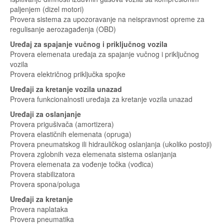
paljenjem (dizel motori)
Provera sistema za upozoravanje na neispravnost opreme za
regulisanje aerozagađenja (OBD)
Uređaj za spajanje vučnog i priključnog vozila
Provera elemenata uređaja za spajanje vučnog i priključnog
vozila
Provera električnog priključka spojke
Uređaji za kretanje vozila unazad
Provera funkcionalnosti uređaja za kretanje vozila unazad
Uređaji za oslanjanje
Provera prigušivača (amortizera)
Provera elastičnih elemenata (opruga)
Provera pneumatskog ili hidrauličkog oslanjanja (ukoliko postoji)
Provera zglobnih veza elemenata sistema oslanjanja
Provera elemenata za vođenje točka (vođica)
Provera stabilizatora
Provera spona/poluga
Uređaji za kretanje
Provera naplataka
Provera pneumatika