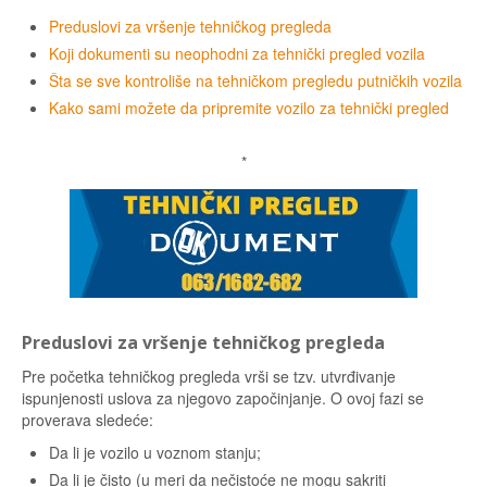
Preduslovi za vršenje tehničkog pregleda
Koji dokumenti su neophodni za tehnički pregled vozila
Šta se sve kontroliše na tehničkom pregledu putničkih vozila
Kako sami možete da pripremite vozilo za tehnički pregled
*
Preduslovi za vršenje tehničkog pregleda
Pre početka tehničkog pregleda vrši se tzv. utvrđivanje
ispunjenosti uslova za njegovo započinjanje. O ovoj fazi se
proverava sledeće:
Da li je vozilo u voznom stanju;
Da li je čisto (u meri da nečistoće ne mogu sakriti