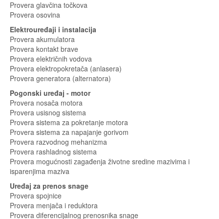
Provera glavčina točkova
Provera osovina
Elektrouređaji i instalacija
Provera akumulatora
Provera kontakt brave
Provera električnih vodova
Provera elektropokretača (anlasera)
Provera generatora (alternatora)
Pogonski uređaj - motor
Provera nosača motora
Provera usisnog sistema
Provera sistema za pokretanje motora
Provera sistema za napajanje gorivom
Provera razvodnog mehanizma
Provera rashladnog sistema
Provera mogućnosti zagađenja životne sredine mazivima i
isparenjima maziva
Uređaj za prenos snage
Provera spojnice
Provera menjača i reduktora
Provera diferencijalnog prenosnika snage