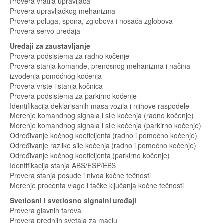
Provera vratila upravljača
Provera upravljačkog mehanizma
Provera poluga, spona, zglobova i nosača zglobova
Provera servo uređaja
Uređaji za zaustavljanje
Provera podsistema za radno kočenje
Provera stanja komande, prenosnog mehanizma i načina
izvođenja pomoćnog kočenja
Provera vrste i stanja kočnica
Provera podsistema za parkirno kočenje
Identifikacija deklarisanih masa vozila i njihove raspodele
Merenje komandnog signala i sile kočenja (radno kočenje)
Merenje komandnog signala i sile kočenja (parkirno kočenje)
Određivanje kočnog koeficijenta (radno i pomoćno kočenje)
Određivanje razlike sile kočenja (radno i pomoćno kočenje)
Određivanje kočnog koeficijenta (parkirno kočenje)
Identifikacija stanja ABS/ESP/EBS
Provera stanja posude i nivoa kočne tečnosti
Merenje procenta vlage i tačke ključanja kočne tečnosti
Svetlosni i svetlosno signalni uređaji
Provera glavnih farova
Provera prednjih svetala za maglu