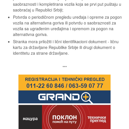
saobraznosti i kompletirana vozila koja se prvi put puštaju u
saobraćaj u Republici Srbiji;
Potvrda o periodičnom pregledu uređaja i opreme za pogon
vozila na alternativna goriva ili potvrdu o saobraznosti za
vozila sa ugrađenim uređajima i opremom za pogon na
alternativna goriva.
Stranka mora priložiti i lični identifikacioni dokument - ličnu
kartu za državljane Republike Srbije ili drugi dokument o
identitetu za strane državljane.
***