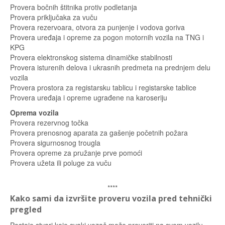
Provera bočnih štitnika protiv podletanja
Provera priključaka za vuču
Provera rezervoara, otvora za punjenje i vodova goriva
Provera uređaja i opreme za pogon motornih vozila na TNG i
KPG
Provera elektronskog sistema dinamičke stabilnosti
Provera isturenih delova i ukrasnih predmeta na prednjem delu
vozila
Provera prostora za registarsku tablicu i registarske tablice
Provera uređaja i opreme ugrađene na karoseriju
Oprema vozila
Provera rezervnog točka
Provera prenosnog aparata za gašenje početnih požara
Provera sigurnosnog trougla
Provera opreme za pružanje prve pomoći
Provera užeta ili poluge za vuču
****
Kako sami da izvršite proveru vozila pred tehnički
pregled