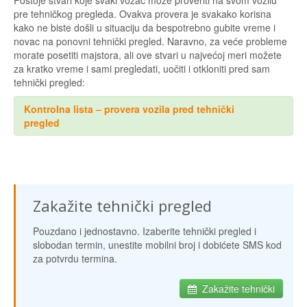
Postoje stvari koje svaki vozač može proveriti na svom vozilu
pre tehničkog pregleda. Ovakva provera je svakako korisna
kako ne biste došli u situaciju da bespotrebno gubite vreme i
novac na ponovni tehnički pregled. Naravno, za veće probleme
morate posetiti majstora, ali ove stvari u najvećoj meri možete
za kratko vreme i sami pregledati, uočiti i otkloniti pred sam
tehnički pregled:
Kontrolna lista – provera vozila pred tehnički
pregled
Zakažite tehnički pregled
Pouzdano i jednostavno. Izaberite tehnički pregled i
slobodan termin, unestite mobilni broj i dobićete SMS kod
za potvrdu termina.
Zakažite tehnički