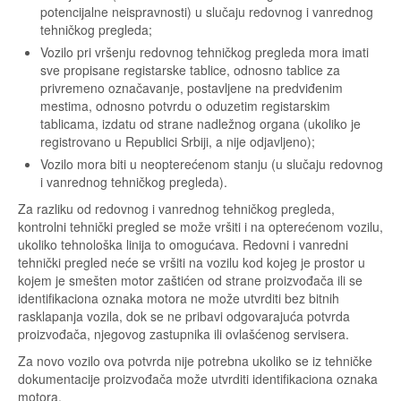
potencijalne neispravnosti) u slučaju redovnog i vanrednog
tehničkog pregleda;
Vozilo pri vršenju redovnog tehničkog pregleda mora imati
sve propisane registarske tablice, odnosno tablice za
privremeno označavanje, postavljene na predviđenim
mestima, odnosno potvrdu o oduzetim registarskim
tablicama, izdatu od strane nadležnog organa (ukoliko je
registrovano u Republici Srbiji, a nije odjavljeno);
Vozilo mora biti u neopterećenom stanju (u slučaju redovnog
i vanrednog tehničkog pregleda).
Za razliku od redovnog i vanrednog tehničkog pregleda,
kontrolni tehnički pregled se može vršiti i na opterećenom vozilu,
ukoliko tehnološka linija to omogućava. Redovni i vanredni
tehnički pregled neće se vršiti na vozilu kod kojeg je prostor u
kojem je smešten motor zaštićen od strane proizvođača ili se
identifikaciona oznaka motora ne može utvrditi bez bitnih
rasklapanja vozila, dok se ne pribavi odgovarajuća potvrda
proizvođača, njegovog zastupnika ili ovlašćenog servisera.
Za novo vozilo ova potvrda nije potrebna ukoliko se iz tehničke
dokumentacije proizvođača može utvrditi identifikaciona oznaka
motora.