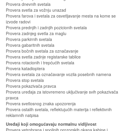
Provera dnevnih svetala
Provera svetla za vožnju unazad
Provera farova i svetala za osvetljavanje mesta na kome se
izvode radovi
Provera prednjih i zadnjih pozicionih svetala
Provera zadnjeg svetla za maglu
Provera parkirnih svetala
Provera gabaritnih svetala
Provera bočnih svetala za označavanje
Provera svetla zadnje registarske tablice
Provera rotacionih i trepćućih svetala
Provera katadioptera
Provera svetala za označavanje vozila posebnih namena
Provera stop svetala
Provera pokazivača pravca
Provera uređaja za istovremeno uključivanje svih pokazivača
pravca
Provera svetlosnog znaka upozorenja
Provera ostalih svetala, reflektujućih materija i reflektivnih
reklamnih natpisa
Uređaji koji omogućavaju normalnu vidljivost
Provera vetrobrana i spoljnih prozorskih okana kabine i