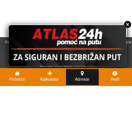
Koristimo kolačiće u svrhu boljeg korisničkog iskustva. Korišćenjem sajta
saglasni ste sa njihovom upotrebom.
U redu
Za više informacija kliknite
ovde.
Početna
Kalkulator
Adresar
Vesti