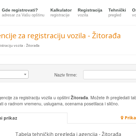
Gde registrovati?
Kalkulator
Registracija
Tehnički
O
adresar za Vašu opštinu
registracije
vozila
pregled
vo
ncije za registraciju vozila - Žitorađa
straciju vozila - Žitorađa
Naziv firme:
ncije za registraciju vozila u opštini
Žitorađa
. Možete ih pregledati tab
misati o radnom vremenu, uslugama, ocenama posetilaca i slično.
Prik
i prikaz
Tabela tehničkih pregleda i agencija - Žitorađa