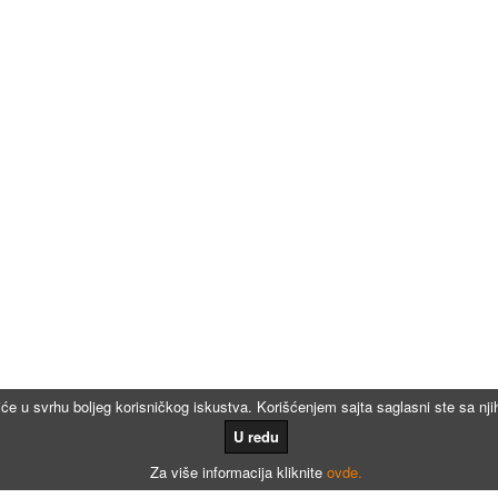
iće u svrhu boljeg korisničkog iskustva. Korišćenjem sajta saglasni ste sa n
U redu
Za više informacija kliknite
ovde.
Kalkulatori