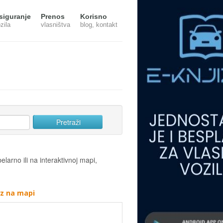
siguranje
Prenos
Korisno
zila
vlasništva
blog, kontakt
elarno ili na interaktivnoj mapi,
az na mapi