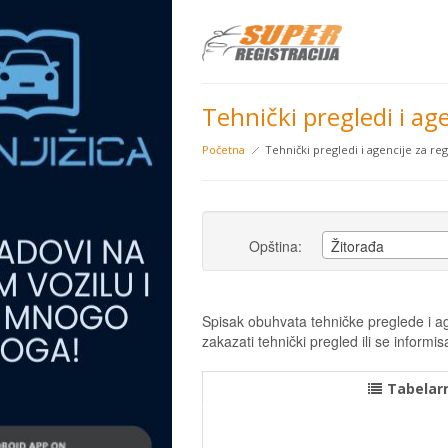
Tehnički pregledi i age
Početna
Tehnički pregledi i agencije za regi
Opština:
Žitorađa
Spisak obuhvata tehničke preglede i age
zakazati tehnički pregled ili se infor
Tabelarn