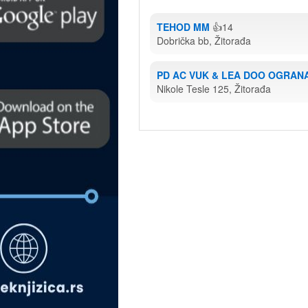
TEHOD MM
👍14
Dobrička bb, Žitorađa
PD AC VUK & LEA DOO OGRAN
Nikole Tesle 125, Žitorađa