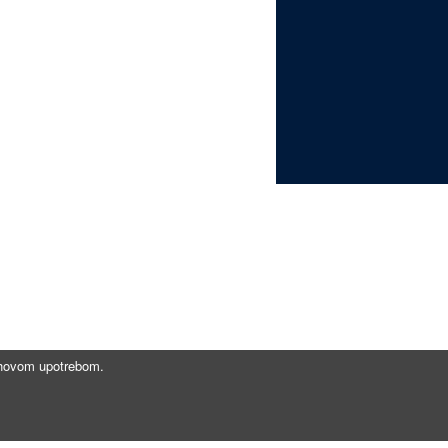
jihovom upotrebom.
Brzi linkovi