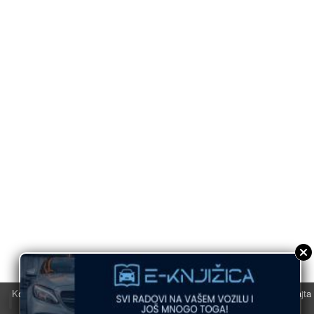
Koristimo kolačiće u svrhu boljeg korisničkog iskustva. Korišćenjem sajta
saglasni ste sa njihovom upotrebom.