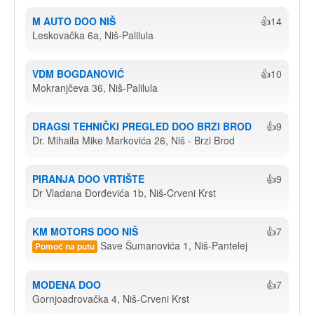
M AUTO DOO NIŠ
👍14
Leskovačka 6a, Niš-Palilula
VDM BOGDANOVIĆ
👍10
Mokranjčeva 36, Niš-Palilula
DRAGSI TEHNIČKI PREGLED DOO BRZI BROD
👍9
Dr. Mihaila Mike Markovića 26, Niš - Brzi Brod
PIRANJA DOO VRTIŠTE
👍9
Dr Vladana Đorđevića 1b, Niš-Crveni Krst
KM MOTORS DOO NIŠ
👍7
Save Šumanovića 1, Niš-Pantelej
Pomoć na putu
MODENA DOO
👍7
Gornjoadrovačka 4, Niš-Crveni Krst