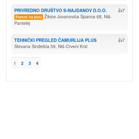
PRIVREDNO DRUŠTVO S-NAJDANOV D.O.O.
👍7
Žikice Jovanovića Španca 68, Niš-
Pomoć na putu
Pantelej
TEHNIČKI PREGLED ČAMURLIJA PLUS
👍7
Stevana Sinđelića 59, Niš-Crveni Krst
1
2
3
4