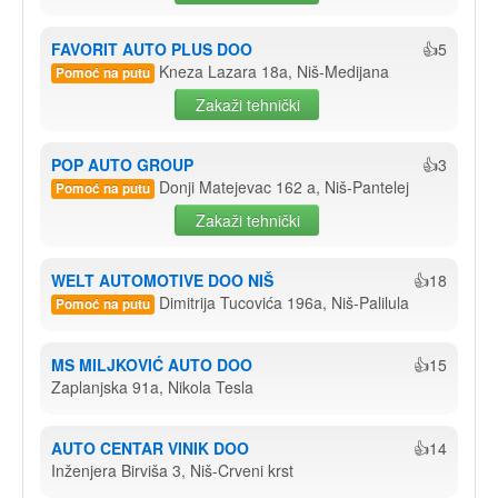
FAVORIT AUTO PLUS DOO
👍5
Kneza Lazara 18a, Niš-Medijana
Pomoć na putu
Zakaži tehnički
POP AUTO GROUP
👍3
Donji Matejevac 162 a, Niš-Pantelej
Pomoć na putu
Zakaži tehnički
WELT AUTOMOTIVE DOO NIŠ
👍18
Dimitrija Tucovića 196a, Niš-Palilula
Pomoć na putu
MS MILJKOVIĆ AUTO DOO
👍15
Zaplanjska 91a, Nikola Tesla
AUTO CENTAR VINIK DOO
👍14
Inženjera Birviša 3, Niš-Crveni krst