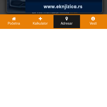
U redu
Za više informacija kliknite
ovde.
Početna
Kalkulator
Adresar
Vesti