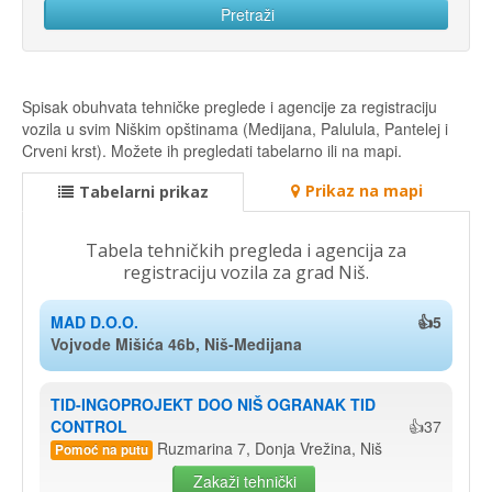
Spisak obuhvata tehničke preglede i agencije za registraciju
vozila u svim Niškim opštinama (Medijana, Palulula, Pantelej i
Crveni krst). Možete ih pregledati tabelarno ili na mapi.
Prikaz na mapi
Tabelarni prikaz
Tabela tehničkih pregleda i agencija za
registraciju vozila za grad Niš.
MAD D.O.O.
👍5
Vojvode Mišića 46b, Niš-Medijana
TID-INGOPROJEKT DOO NIŠ OGRANAK TID 
CONTROL
👍37
Ruzmarina 7, Donja Vrežina, Niš
Pomoć na putu
Zakaži tehnički