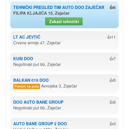
TEHNIČKI PREGLED TIM AUTO DOO ZAJEČAR
👍6
FILIPA KLJAJIĆA 15, Zaječar
Zakaži tehnički
LT AC JEVTIĆ
👍11
Crvene armije 47, Zaječar
KUSI DOO
👍7
Negotinski put bb, Zaječar
BALKAN 019 DOO
👍5
Avnojska 3, Zaječar
Pomoć na putu
DOO AUTO BANE GROUP
👍5
Negotinski put bb, Zaječar
AUTO BANE GROUP 2 DOO
👍3