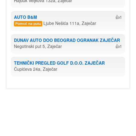
Hajduk Veljkova 132a, Zaječar
AUTO B&M
👍1
Ljube Nešića 111a, Zaječar
Pomoć na putu
DUNAV AUTO DOO BEOGRAD OGRANAK ZAJEČAR
Negotinski put 5, Zaječar
👍1
TEHNIČKI PREGLED GOLF D.O.O. ZAJEČAR
Čupićeva 24a, Zaječar