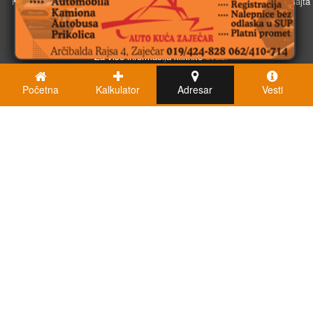
Koristimo kolačiće u svrhu boljeg korisničkog iskustva. Korišćenjem sajta
saglasni ste sa njihovom upotrebom.
U redu
Za više informacija kliknite
ovde.
Početna
Kalkulator
Adresar
Vesti