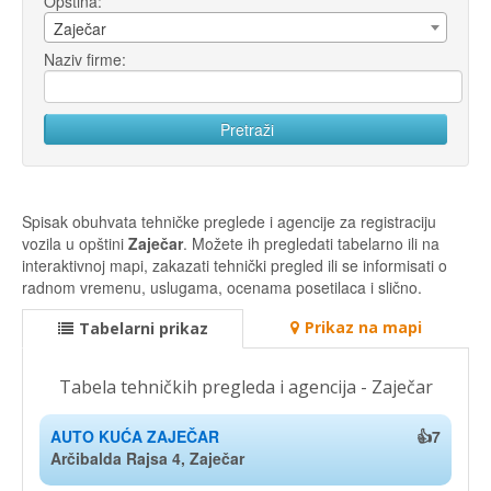
Opština:
Zaječar
Naziv firme:
Spisak obuhvata tehničke preglede i agencije za registraciju
vozila u opštini
Zaječar
. Možete ih pregledati tabelarno ili na
interaktivnoj mapi, zakazati tehnički pregled ili se informisati o
radnom vremenu, uslugama, ocenama posetilaca i slično.
Prikaz na mapi
Tabelarni prikaz
Tabela tehničkih pregleda i agencija - Zaječar
AUTO KUĆA ZAJEČAR
👍7
Arčibalda Rajsa 4, Zaječar