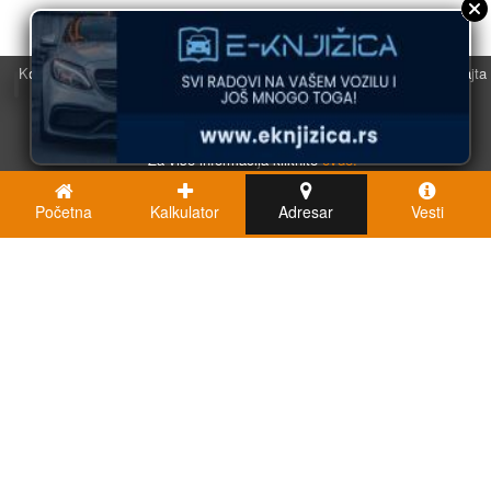
Koristimo kolačiće u svrhu boljeg korisničkog iskustva. Korišćenjem sajta
saglasni ste sa njihovom upotrebom.
U redu
Za više informacija kliknite
ovde.
Početna
Kalkulator
Adresar
Vesti