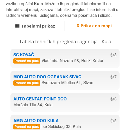
vozila u opštini
Kula
. Možete ih pregledati tabelarno ili na
interaktivnoj mapi, zakazati tehnički pregled ili se informisati o
radnom vremenu, uslugama, ocenama posetilaca i slično.
Prikaz na mapi
Tabelarni prikaz
Tabela tehničkih pregleda i agencija - Kula
SC KOVAČ
👍8
Vladimira Nazora 98, Ruski Krstur
Pomoć na putu
MOD AUTO DOO OGRANAK SIVAC
👍7
Svetozara Miletića 61, Sivac
Pomoć na putu
AUTO CENTAR POINT DOO
👍6
Maršala Tita 84, Kula
AMG AUTO DOO KULA
👍5
Ise Sekickog 32, Kula
Pomoć na putu