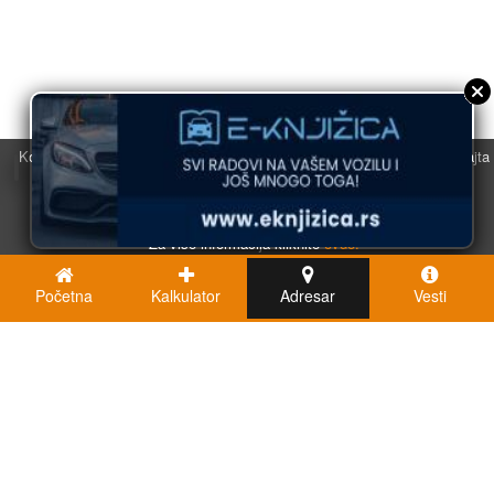
Koristimo kolačiće u svrhu boljeg korisničkog iskustva. Korišćenjem sajta
saglasni ste sa njihovom upotrebom.
U redu
Za više informacija kliknite
ovde.
Početna
Kalkulator
Adresar
Vesti