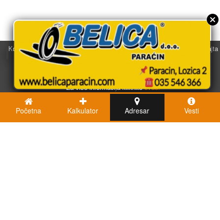
Koristimo kolačiće u svrhu boljeg korisničkog iskustva. Korišćenjem sajta
saglasni ste sa njihovom upotrebom.
U redu
Za više informacija kliknite
ovde.
Početna
Kalkulator
Adresar
Vesti