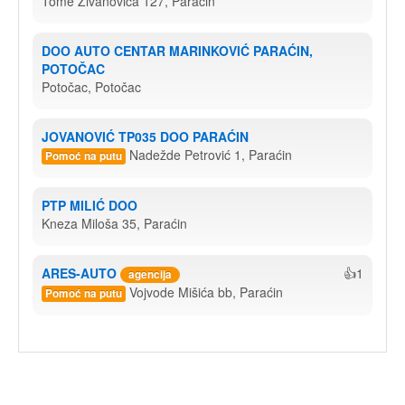
Tome Živanovića 127, Paraćin
DOO AUTO CENTAR MARINKOVIĆ PARAĆIN, 
POTOČAC
Potočac, Potočac
JOVANOVIĆ TP035 DOO PARAĆIN
Nadežde Petrović 1, Paraćin
Pomoć na putu
PTP MILIĆ DOO
Kneza Miloša 35, Paraćin
ARES-AUTO
👍1
agencija
Vojvode Mišića bb, Paraćin
Pomoć na putu