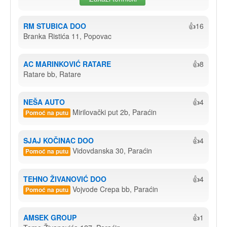
RM STUBICA DOO
👍16
Branka Ristića 11, Popovac
AC MARINKOVIĆ RATARE
👍8
Ratare bb, Ratare
NEŠA AUTO
👍4
Mirilovački put 2b, Paraćin
Pomoć na putu
SJAJ KOČINAC DOO
👍4
Vidovdanska 30, Paraćin
Pomoć na putu
TEHNO ŽIVANOVIĆ DOO
👍4
Vojvode Crepa bb, Paraćin
Pomoć na putu
AMSEK GROUP
👍1