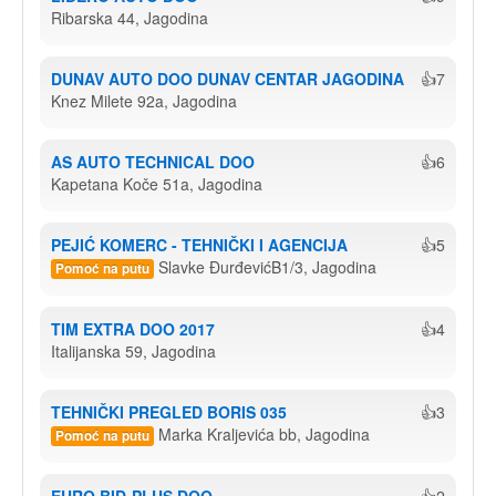
Ribarska 44, Jagodina
DUNAV AUTO DOO DUNAV CENTAR JAGODINA
👍7
Knez Milete 92a, Jagodina
AS AUTO TECHNICAL DOO
👍6
Kapetana Koče 51a, Jagodina
PEJIĆ KOMERC - TEHNIČKI I AGENCIJA
👍5
Slavke ĐurđevićB1/3, Jagodina
Pomoć na putu
TIM EXTRA DOO 2017
👍4
Italijanska 59, Jagodina
TEHNIČKI PREGLED BORIS 035
👍3
Marka Kraljevića bb, Jagodina
Pomoć na putu