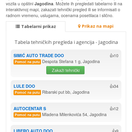
vozila u opštini
Jagodina
. Možete ih pregledati tabelarno ili na
interaktivnoj mapi, zakazati tehnički pregled ili se informisati o
radnom vremenu, uslugama, ocenama posetilaca i slično.
Prikaz na mapi
Tabelarni prikaz
Tabela tehničkih pregleda i agencija - Jagodina
SIMIĆ AUTO TRADE DOO
👍10
Despota Stefana 1 g, Jagodina
Pomoć na putu
Zakaži tehnički
LULE DOO
👍34
Ribarski put bb, Jagodina
Pomoć na putu
AUTOCENTAR S
👍12
Mladena Milenkovića 54, Jagodina
Pomoć na putu
LIBERO AUTO DOO
👍9