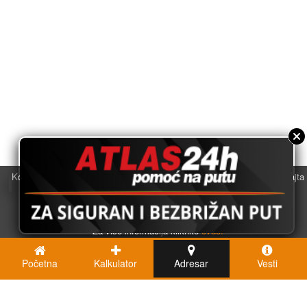
Koristimo kolačiće u svrhu boljeg korisničkog iskustva. Korišćenjem sajta
saglasni ste sa njihovom upotrebom.
U redu
Za više informacija kliknite
ovde.
Početna
Kalkulator
Adresar
Vesti