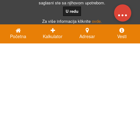
saglasni ste sa njihovom upotrebom.
...
U redu
Za više informacija kliknite
ovde.
Početna
Kalkulator
Adresar
Vesti