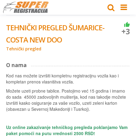
TEHNIČKI PREGLED ŠUMARICE-
+3
COSTA NEW DOO
Tehnički pregled
O nama
Kod nas možete izvršiti kompletnu registracijnu vozila kao i
kompletan prenos vlasništva vozila.
Možete uzeti probne tablice. Postojimo već 15 godina i imamo
do sada 45000 zadovoljnih mušterija, kod nas takodje možete
izvršiti kasko osiguranje za vaše vozilo, uzeti zeleni karton
(obavezan u Severnoj Makedoniji i Tusrkoj).
Uz online zakazivanje tehničkog pregleda poklanjamo Vam
paket pomoći na putu vrednosti 2500 RSD!