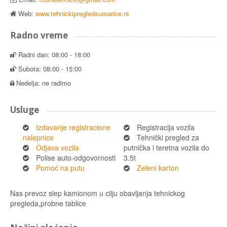
Web:
www.tehnickipregledsumarice.rs
Radno vreme
Radni dan: 08:00 - 18:00
Subota: 08:00 - 15:00
Nedelja: ne radimo
Usluge
Izdavanje registracione
Registracija vozila
nalepnice
Tehnički pregled za
Odjava vozila
putnička i teretna vozila do
Polise auto-odgovornosti
3.5t
Pomoć na putu
Zeleni karton
Nas prevoz slep kamionom u cilju obavljanja tehnickog
pregleda,probne tablice