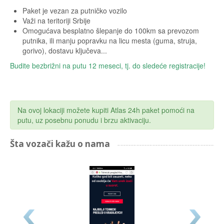
Paket je vezan za putničko vozilo
Važi na teritoriji Srbije
Omogućava besplatno šlepanje do 100km sa prevozom
putnika, ili manju popravku na licu mesta (guma, struja,
gorivo), dostavu ključeva...
Budite bezbrižni na putu 12 meseci, tj. do sledeće registracije!
Na ovoj lokaciji možete kupiti Atlas 24h paket pomoći na
putu, uz posebnu ponudu i brzu aktivaciju.
Šta vozači kažu o nama