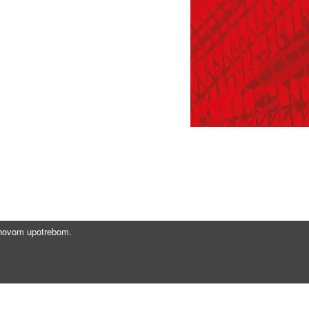
jihovom upotrebom.
Brzi linkovi