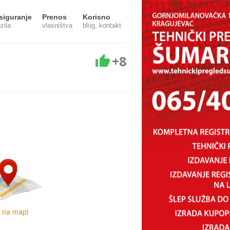
siguranje
Prenos
Korisno
zila
vlasništva
blog, kontakt
+8
i na mapi