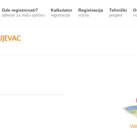
Gde registrovati?
Kalkulator
Registracija
Tehnički
O
adresar za Vašu opštinu
registracije
vozila
pregled
vo
UJEVAC
Vid