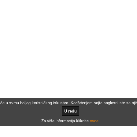
iće u svrhu boljeg korisničkog iskustva. Korišćenjem sajta saglasni ste sa n
U redu
Za više informacija kliknite
ovde.
Kalkulatori