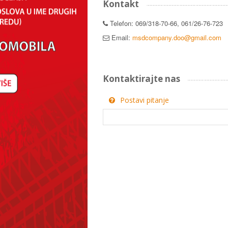
Kontakt
Telefon: 069/318-70-66, 061/26-76-723
Email:
msdcompany.doo@gmail.com
Kontaktirajte nas
Postavi pitanje