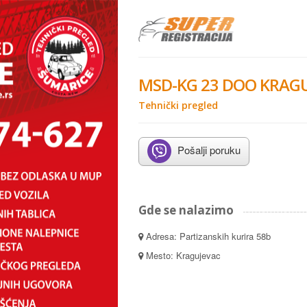
MSD-KG 23 DOO KRAG
Tehnički pregled
Pošalji poruku
Gde se nalazimo
Adresa: Partizanskih kurira 58b
Mesto: Kragujevac