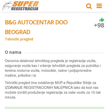
B&G AUTOCENTAR DOO
+98
BEOGRAD
Tehnički pregled
O nama
Osnovna delatnost tehničkog pregleda je registracija vozila,
osiguranje vozila kao i vršenje tehničkih pregleda za putnička i
teretna motorna vozila, motocikle, radne i poljoprivredne
mašine, prikolice i sl.
Tehnički pregled ima ovlašćenje MUP-a Republike Srbije za
IZDAVANJE REGISTRACIONIH NALEPNICA tako da kod nas
možete izvršiti produženje registracije za vaše vozilo za 10-tak
minuta.