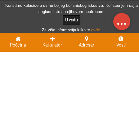
Koristimo kolačiće u svrhu boljeg korisničkog iskustva. Korišćenjem sajta
saglasni ste sa njihovom upotrebom.
...
U redu
Za više informacija kliknite
ovde.
Početna
Kalkulator
Adresar
Vesti