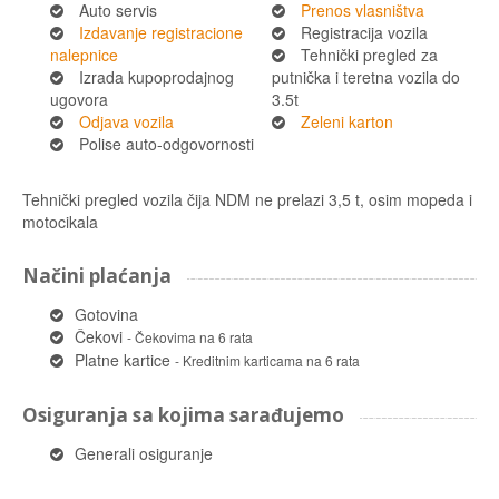
Auto servis
Prenos vlasništva
Izdavanje registracione
Registracija vozila
nalepnice
Tehnički pregled za
Izrada kupoprodajnog
putnička i teretna vozila do
ugovora
3.5t
Odjava vozila
Zeleni karton
Polise auto-odgovornosti
Tehnički pregled vozila čija NDM ne prelazi 3,5 t, osim mopeda i
motocikala
Načini plaćanja
Gotovina
Čekovi
- Čekovima na 6 rata
Platne kartice
- Kreditnim karticama na 6 rata
Osiguranja sa kojima sarađujemo
Generali osiguranje