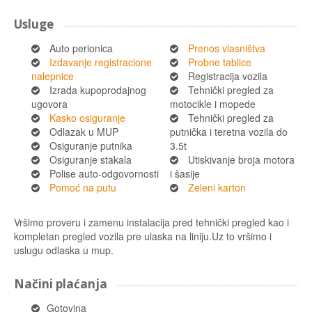
Usluge
Auto perionica
Prenos vlasništva
Izdavanje registracione
Probne tablice
nalepnice
Registracija vozila
Izrada kupoprodajnog
Tehnički pregled za
ugovora
motocikle i mopede
Kasko osiguranje
Tehnički pregled za
Odlazak u MUP
putnička i teretna vozila do
Osiguranje putnika
3.5t
Osiguranje stakala
Utiskivanje broja motora
Polise auto-odgovornosti
i šasije
Pomoć na putu
Zeleni karton
Vršimo proveru i zamenu instalacija pred tehnički pregled kao i
kompletan pregled vozila pre ulaska na liniju.Uz to vršimo i
uslugu odlaska u mup.
Načini plaćanja
Gotovina