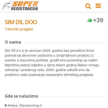
+39
SIM DIL DOO
Tehnički pregled
O nama
Sim Dil d.o.o je osnovan 2005. godine kao porodična firma
počevši sa skromnim počecima u iznajmljenom prostoru.U
susretu s izazovima početka, gradili smo poverenje sa našim
klijentima,rastući zajedno s njima tokom godina.Nakon mnogo
odricanja i predanog rada, 2009. godine odlučili smo da
proširimo naše poslovanje otvaranjem tehničkog pregleda.
Gde se nalazimo
Adresa: Stanislavskog 3