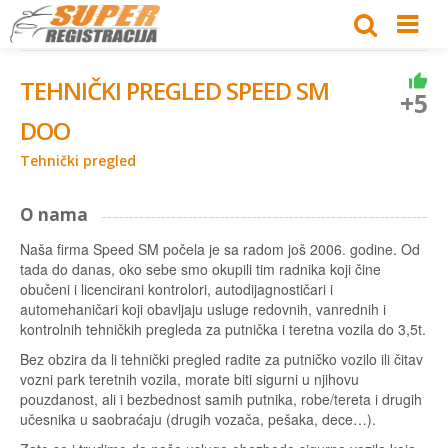
TEHNIČKI PREGLED SPEED SM
+5
DOO
Tehnički pregled
O nama
Naša firma Speed SM počela je sa radom još 2006. godine. Od
tada do danas, oko sebe smo okupili tim radnika koji čine
obučeni i licencirani kontrolori, autodijagnostičari i
automehaničari koji obavljaju usluge redovnih, vanrednih i
kontrolnih tehničkih pregleda za putnička i teretna vozila do 3,5t.
Bez obzira da li tehnički pregled radite za putničko vozilo ili čitav
vozni park teretnih vozila, morate biti sigurni u njihovu
pouzdanost, ali i bezbednost samih putnika, robe/tereta i drugih
učesnika u saobraćaju (drugih vozača, pešaka, dece…).