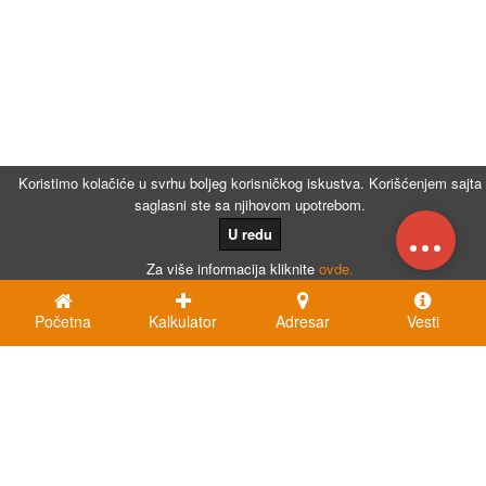
Koristimo kolačiće u svrhu boljeg korisničkog iskustva. Korišćenjem sajta
saglasni ste sa njihovom upotrebom.
...
U redu
Za više informacija kliknite
ovde.
Početna
Kalkulator
Adresar
Vesti