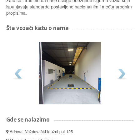
Zato se i trudimo da naše usluge obezbede sigurna vozila koja
ispunjavaju standarde postavljene nacionalnim i međunarodnim
propisima.
Šta vozači kažu o nama
Gde se nalazimo
Adresa: Voždovački kružni put 125