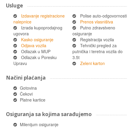
Usluge
Izdavanje registracione
Polise auto-odgovornosti
nalepnice
Prenos vlasništva
Izrada kupoprodajnog
Putno zdravstveno
ugovora
osiguranje
Kasko osiguranje
Registracija vozila
Odjava vozila
Tehnički pregled za
Odlazak u MUP
putnička i teretna vozila do
Odlazak u Poresku
3.5t
Upravu
Zeleni karton
Načini plaćanja
Gotovina
Čekovi
Platne kartice
Osiguranja sa kojima sarađujemo
Milenijum osiguranje