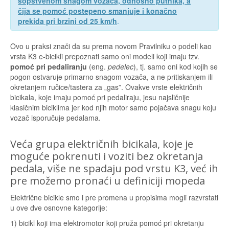
sopstvenom snagom vozača, odnosno putnika, a
čija se pomoć postepeno smanjuje i konačno
prekida pri brzini od 25 km/h
.
Ovo u praksi znači da su prema novom Pravilniku o podeli kao
vrsta K3 e-bicikli prepoznati samo oni modeli koji imaju tzv.
pomoć pri pedaliranju
(eng.
pedelec
), tj. samo oni kod kojih se
pogon ostvaruje primarno snagom vozača, a ne pritiskanjem ili
okretanjem ručice/tastera za „gas”. Ovakve vrste električnih
bicikala, koje imaju pomoć pri pedaliraju, jesu najsličnije
klasičnim biciklima jer kod njih motor samo pojačava snagu koju
vozač isporučuje pedalama.
Veća grupa električnih bicikala, koje je
moguće pokrenuti i voziti bez okretanja
pedala, više ne spadaju pod vrstu K3, već ih
pre možemo pronaći u definiciji mopeda
Električne bicikle smo i pre promena u propisima mogli razvrstati
u ove dve osnovne kategorije:
1) bicikl koji ima elektromotor koji pruža pomoć pri okretanju