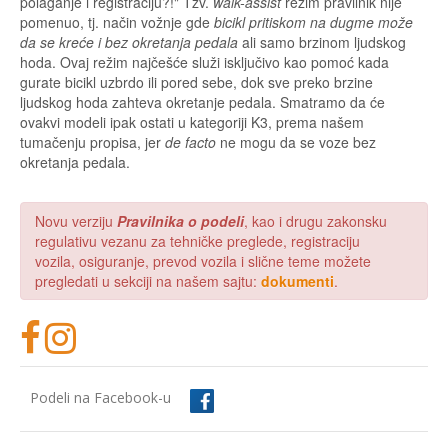
polaganje i registraciju?!" Tzv.
walk-assist
režim pravilnik nije
pomenuo, tj. način vožnje gde
bicikl pritiskom na dugme može
da se kreće i bez okretanja pedala
ali samo brzinom ljudskog
hoda. Ovaj režim najčešće služi isključivo kao pomoć kada
gurate bicikl uzbrdo ili pored sebe, dok sve preko brzine
ljudskog hoda zahteva okretanje pedala. Smatramo da će
ovakvi modeli ipak ostati u kategoriji K3, prema našem
tumačenju propisa, jer
de facto
ne mogu da se voze bez
okretanja pedala.
Novu verziju
Pravilnika o podeli
, kao i drugu zakonsku
regulativu vezanu za tehničke preglede, registraciju
vozila, osiguranje, prevod vozila i slične teme možete
pregledati u sekciji na našem sajtu:
dokumenti
.
Podeli na Facebook-u