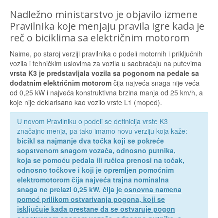
Nadležno ministarstvo je objavilo izmene
Pravilnika koje menjaju pravila igre kada je
reč o biciklima sa električnim motorom
Naime, po staroj verziji pravilnika o podeli motornih i priključnih
vozila i tehničkim uslovima za vozila u saobraćaju na putevima
vrsta K3 je predstavljala vozila sa pogonom na pedale sa
dodatnim električnim motorom
čija najveća snaga nije veća
od 0,25 kW i najveća konstruktivna brzina manja od 25 km/h, a
koje nije deklarisano kao vozilo vrste L1 (moped).
U novom Pravilniku o podeli se definicija vrste K3
značajno menja, pa tako imamo novu verziju koja kaže:
bicikl sa najmanje dva točka koji se pokreće
sopstvenom snagom vozača, odnosno putnika,
koja se pomoću pedala ili ručica prenosi na točak,
odnosno točkove i koji je opremljen pomoćnim
elektromotorom čija najveća trajna nominalna
snaga ne prelazi 0,25 kW, čija je
osnovna namena
pomoć prilikom ostvarivanja pogona, koji se
isključuje kada prestane da se ostvaruje pogon