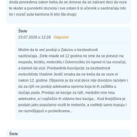
dosta povređena zakon treba da se donese da se zabrani deci da voze
te skuter a punoletni dozvola i sve ostalo ti si učesnik u saobraćaju isto
ko i vozač auta kamiona ili bilo šta drugo
Štele
23.07.2026 u 12:28
Odgovori
Mislim da to već postoji u Zakonu o bezbednosti
saobraćaja...Dete mlađe od 12 godina ne sme da se prevozi na
mopedu, triciklu, motociklu i četvorociklu (ni ispred ni iza vozača),
a kamoli da vozi. Predsednik Asocijacije za bezbednost
motociklista Vladimir Jevtić smatra da ne treba da se voze ni
nakon 12. godine. Objasnio je da vrat dece nije dovoljno razvijen i
da za njih ne postoji adekvatna oprema koja bi ih zaštitila u
slučaju pada. Prodaju se kacige za njih, međutim one nisu
adekvatne, a i najčešće ih viđamo bez kaciga... Kod tinejdžera je
postalo jako popularno voziti te motoriće, a roditelji samo kupuju i
ne razmišljajući o posledicama...
Štele