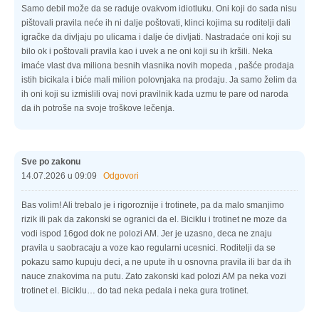
Samo debil može da se raduje ovakvom idiotluku. Oni koji do sada nisu
pištovali pravila neće ih ni dalje poštovati, klinci kojima su roditelji dali
igračke da divljaju po ulicama i dalje će divljati. Nastradaće oni koji su
bilo ok i poštovali pravila kao i uvek a ne oni koji su ih kršili. Neka
imaće vlast dva miliona besnih vlasnika novih mopeda , pašće prodaja
istih bicikala i biće mali milion polovnjaka na prodaju. Ja samo želim da
ih oni koji su izmislili ovaj novi pravilnik kada uzmu te pare od naroda
da ih potroše na svoje troškove lečenja.
Sve po zakonu
14.07.2026 u 09:09
Odgovori
Bas volim! Ali trebalo je i rigoroznije i trotinete, pa da malo smanjimo
rizik ili pak da zakonski se ogranici da el. Biciklu i trotinet ne moze da
vodi ispod 16god dok ne polozi AM. Jer je uzasno, deca ne znaju
pravila u saobracaju a voze kao regularni ucesnici. Roditelji da se
pokazu samo kupuju deci, a ne upute ih u osnovna pravila ili bar da ih
nauce znakovima na putu. Zato zakonski kad polozi AM pa neka vozi
trotinet el. Biciklu… do tad neka pedala i neka gura trotinet.