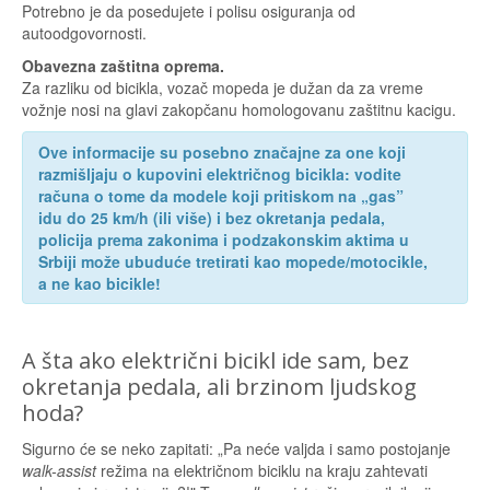
Potrebno je da posedujete i polisu osiguranja od
autoodgovornosti.
Obavezna zaštitna oprema.
Za razliku od bicikla, vozač mopeda je dužan da za vreme
vožnje nosi na glavi zakopčanu homologovanu zaštitnu kacigu.
Ove informacije su posebno značajne za one koji
razmišljaju o kupovini električnog bicikla: vodite
računa o tome da modele koji pritiskom na „gas”
idu do 25 km/h (ili više) i bez okretanja pedala,
policija prema zakonima i podzakonskim aktima u
Srbiji može ubuduće tretirati kao mopede/motocikle,
a ne kao bicikle!
A šta ako električni bicikl ide sam, bez
okretanja pedala, ali brzinom ljudskog
hoda?
Sigurno će se neko zapitati: „Pa neće valjda i samo postojanje
walk-assist
režima na električnom biciklu na kraju zahtevati