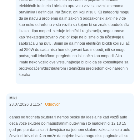
električnih trotineta i bicikala upravo u vezi sa ovim izmenama
pravilnika i definicija. Na žalost, oni koji nisu u K3 kategoriji mogu
da se nađu u problemu da ih zakon (i podzakonski akti) ne vide
kao neku određenu vrstu vozila sa kojom bi se znalo ubuduće šta
i kako - tipa moped: sleduje tehnički i registracija; nego upravo
kao ''nekategorizovano vozilo'' koje ne bi smelo da učestvuje u
saobraćaju na putu. Bojim se da mnogi električni bicikli koji su jači
od 250W do sada nisu homologovani kao mopedi, niti se mogu
podvrgnuti tehničkom pregledu na isti način kao mopedi. Ako
imate neko vozilo ove vrste, najbolje bi bilo da se konsultujete sa
proizvođačem/distributerom i tehničkim pregledom oko narednih
koraka.
Miki
23.07.2026 u 11:57
Odgovori
danas od trotineta skutera ti nemos peske da ides a ne kad voziš auto
deca voze skutere po magistralnim putevima i to maloletnici 12 13 15
god pre par dana su tri devojčice na jednom skuteru zakucale se u auto
čovek ni kriv ni dužan može da najebe hvala bogu nisu poginule ali su