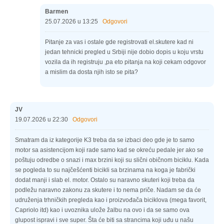
Barmen
25.07.2026 u 13:25
Odgovori
Pitanje za vas i ostale gde registrovati el.skutere kad ni
jedan tehnicki pregled u Srbiji nije dobio dopis u koju vrstu
vozila da ih registruju ,pa eto pitanja na koji cekam odgovor
a mislim da dosta njih isto se pita?
JV
19.07.2026 u 22:30
Odgovori
Smatram da iz kategorije K3 treba da se izbaci deo gde je to samo
motor sa asistencijom koji rade samo kad se okreću pedale jer ako se
poštuju odredbe o snazi i max brzini koji su slični običnom biciklu. Kada
se pogleda to su najčešćenti bicikli sa brzinama na koga je fabrički
dodat manji i slab el. motor. Ostalo su naravno skuteri koji treba da
podležu naravno zakonu za skutere i to nema priče. Nadam se da će
udruženja trhničkih pregleda kao i proizvođača biciklova (mega favorit,
Capriolo itd) kao i uvoznika ulože žalbu na ovo i da se samo ova
glupost ispravi i sve super. Šta će biti sa strancima koji uđu u našu