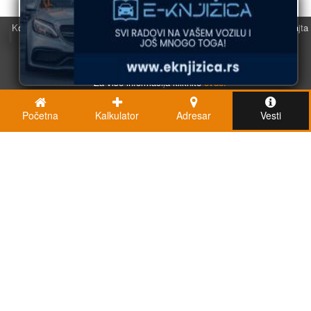
Koristimo kolačiće u svrhu boljeg korisničkog iskustva. Korišćenjem sajta
saglasni ste sa njihovom upotrebom.
U redu
Za više informacija kliknite
ovde.
Početna
Kalkulator
Adresar
Vesti