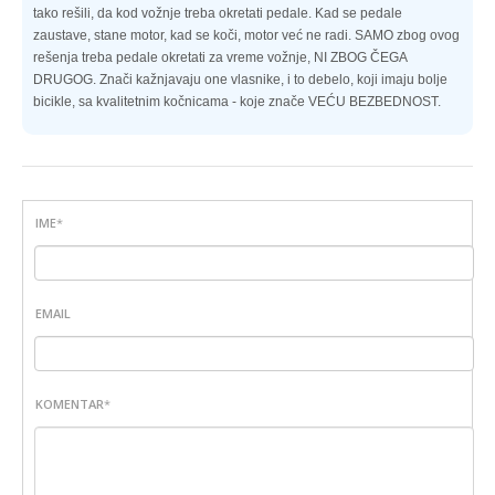
tako rešili, da kod vožnje treba okretati pedale. Kad se pedale
zaustave, stane motor, kad se koči, motor već ne radi. SAMO zbog ovog
rešenja treba pedale okretati za vreme vožnje, NI ZBOG ČEGA
DRUGOG. Znači kažnjavaju one vlasnike, i to debelo, koji imaju bolje
bicikle, sa kvalitetnim kočnicama - koje znače VEĆU BEZBEDNOST.
IME
*
EMAIL
KOMENTAR
*