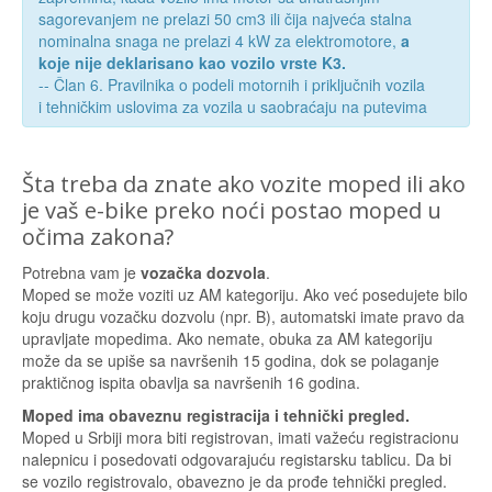
sagorevanjem ne prelazi 50 cm3 ili čija najveća stalna
nominalna snaga ne prelazi 4 kW za elektromotore,
a
koje nije deklarisano kao vozilo vrste K3.
-- Član 6. Pravilnika o podeli motornih i priključnih vozila
i tehničkim uslovima za vozila u saobraćaju na putevima
Šta treba da znate ako vozite moped ili ako
je vaš e-bike preko noći postao moped u
očima zakona?
Potrebna vam je
vozačka dozvola
.
Moped se može voziti uz AM kategoriju. Ako već posedujete bilo
koju drugu vozačku dozvolu (npr. B), automatski imate pravo da
upravljate mopedima. Ako nemate, obuka za AM kategoriju
može da se upiše sa navršenih 15 godina, dok se polaganje
praktičnog ispita obavlja sa navršenih 16 godina.
Moped ima obaveznu registracija i tehnički pregled.
Moped u Srbiji mora biti registrovan, imati važeću registracionu
nalepnicu i posedovati odgovarajuću registarsku tablicu. Da bi
se vozilo registrovalo, obavezno je da prođe tehnički pregled.