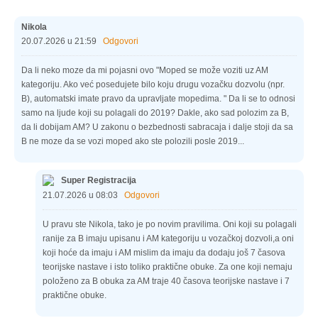
Nikola
20.07.2026 u 21:59
Odgovori
Da li neko moze da mi pojasni ovo "Moped se može voziti uz AM
kategoriju. Ako već posedujete bilo koju drugu vozačku dozvolu (npr.
B), automatski imate pravo da upravljate mopedima. " Da li se to odnosi
samo na ljude koji su polagali do 2019? Dakle, ako sad polozim za B,
da li dobijam AM? U zakonu o bezbednosti sabracaja i dalje stoji da sa
B ne moze da se vozi moped ako ste polozili posle 2019...
Super Registracija
21.07.2026 u 08:03
Odgovori
U pravu ste Nikola, tako je po novim pravilima. Oni koji su polagali
ranije za B imaju upisanu i AM kategoriju u vozačkoj dozvoli,a oni
koji hoće da imaju i AM mislim da imaju da dodaju još 7 časova
teorijske nastave i isto toliko praktične obuke. Za one koji nemaju
položeno za B obuka za AM traje 40 časova teorijske nastave i 7
praktične obuke.