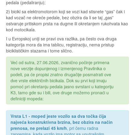
pedala (pedaliranju);
2) bicikl sa elektromotorom koji se vozi kad stisnete “gas” čak i
kad vozač ne okreće pedale, bez obzira da li se taj „gas”
ostvaruje pritiskom prsta na dugme ili okretanjem rukohvata kao
kod motocikala.
I u Evropskoj uniji se pravi ova razlika, pa često ova druga
kategorija mora da ima tablicu, registraciju, nema pristup
biciklističkim stazama i tome slično.
Već od sutra, 27.06.2026, zvanično počinje primena
nove verzije dopunjenog i izmenjenog Pravilnika o
podeli, pa će propisi znatno drugačije posmatrati ove
dve vrste električnih bicikala. Dok su prvi koji imaju
pomoć pri okretanju pedala jasno svrstani u kategoriju
K3, tamo gde su i bili, ove druge možemo pronaći u
definiciji mopeda:
Vrsta L1 - moped jeste vozilo sa dva točka čija
najveća konstruktivna brzina, bez obzira na način
prenosa, ne prelazi 45 km/h
, pri čemu radna
zapremina, kada vozilo ima motor sa unutrašnjim