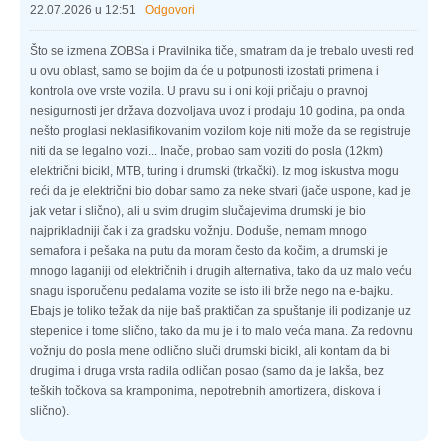
22.07.2026 u 12:51
Odgovori
Što se izmena ZOBSa i Pravilnika tiče, smatram da je trebalo uvesti red
u ovu oblast, samo se bojim da će u potpunosti izostati primena i
kontrola ove vrste vozila. U pravu su i oni koji pričaju o pravnoj
nesigurnosti jer država dozvoljava uvoz i prodaju 10 godina, pa onda
nešto proglasi neklasifikovanim vozilom koje niti može da se registruje
niti da se legalno vozi... Inače, probao sam voziti do posla (12km)
električni bicikl, MTB, turing i drumski (trkački). Iz mog iskustva mogu
reći da je električni bio dobar samo za neke stvari (jače uspone, kad je
jak vetar i slično), ali u svim drugim slučajevima drumski je bio
najprikladniji čak i za gradsku vožnju. Doduše, nemam mnogo
semafora i pešaka na putu da moram često da kočim, a drumski je
mnogo laganiji od električnih i drugih alternativa, tako da uz malo veću
snagu isporučenu pedalama vozite se isto ili brže nego na e-bajku.
Ebajs je toliko težak da nije baš praktičan za spuštanje ili podizanje uz
stepenice i tome slično, tako da mu je i to malo veća mana. Za redovnu
vožnju do posla mene odlično sluči drumski bicikl, ali kontam da bi
drugima i druga vrsta radila odličan posao (samo da je lakša, bez
teških točkova sa kramponima, nepotrebnih amortizera, diskova i
slično).