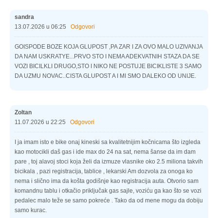
sandra
13.07.2026 u 06:25
Odgovori
GOISPODE BOZE KOJA GLUPOST ,PA ZAR I ZA OVO MALO UZIVANJA
DA NAM USKRATYE...PRVO STO I NEMA ADEKVATNIH STAZA DA SE
VOZI BICILKLI DRUGO,STO I NIKO NE POSTUJE BICIKLISTE 3 SAMO
DA UZMU NOVAC..CISTA GLUPOST A I MI SMO DALEKO OD UNIJE.
Zoltan
11.07.2026 u 22:25
Odgovori
I ja imam isto e bike onaj kineski sa kvalitetnijim kočnicama što izgleda
kao motocikli daš gas i ide max do 24 na sat, nema šanse da im dam
pare , toj alavoj stoci koja želi da izmuze vlasnike oko 2.5 miliona takvih
bicikala , pazi registracija, tablice , lekarski Am dozvola za onoga ko
nema i slično ima da košta godišnje kao registracija auta. Otvorio sam
komandnu tablu i otkačio priključak gas sajle, voziću ga kao što se vozi
pedalec malo teže se samo pokreće . Tako da od mene mogu da dobiju
samo kurac.