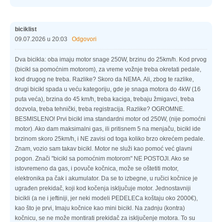
biciklist
09.07.2026 u 20:03
Odgovori
Dva bicikla: oba imaju motor snage 250W, brzinu do 25km/h. Kod prvog
(bicikl sa pomoćnim motorom), za vreme vožnje treba okretati pedale,
kod drugog ne treba. Razlike? Skoro da NEMA. Ali, zbog te razlike,
drugi bicikl spada u veću kategoriju, gde je snaga motora do 4kW (16
puta veća), brzina do 45 km/h, treba kaciga, trebaju žmigavci, treba
dozvola, treba tehnički, treba registracija. Razlike? OGROMNE.
BESMISLENO! Prvi bicikl ima standardni motor od 250W, (nije pomoćni
motor). Ako dam maksimalni gas, ili pritisnem 5 na menjaču, bicikl ide
brzinom skoro 25km/h, i NE zavisi od toga koliko brzo okrećem pedale.
Znam, vozio sam takav bicikl. Motor ne služi kao pomoć već glavni
pogon. Znači "bicikl sa pomoćnim motorom" NE POSTOJI. Ako se
istovremeno da gas, i povuče kočnica, može se oštetiti motor,
elektronika pa čak i akumulator. Da se to izbegne, u ručici kočnice je
ugrađen prekidač, koji kod kočenja isključuje motor. Jednostavniji
bicikli (a ne i jeftiniji, jer neki modeli PEDELECa koštaju oko 2000€),
kao što je prvi, Imaju kočnice kao mini bicikl. Na zadnju (kontra)
kočnicu, se ne može montirati prekidač za isključenje motora. To su