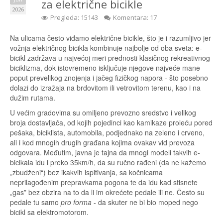
za električne bicikle
2026
Pregleda: 15143
Komentara: 17
Na ulicama često viđamo električne bicikle, što je i razumljivo jer
vožnja električnog bicikla kombinuje najbolje od oba sveta: e-
bicikl zadržava u najvećoj meri prednosti klasičnog rekreativnog
biciklizma, dok istovremeno isključuje njegove najveće mane
poput prevelikog znojenja i jačeg fizičkog napora - što posebno
dolazi do izražaja na brdovitom ili vetrovitom terenu, kao i na
dužim rutama.
U većim gradovima su omiljeno prevozno sredstvo i velikog
broja dostavljača, od kojih pojedinci kao kamikaze proleću pored
pešaka, biciklista, automobila, podjednako na zeleno i crveno,
ali i kod mnogih drugih građana kojima ovakav vid prevoza
odgovara. Međutim, javna je tajna da mnogi modeli takvih e-
bicikala idu i preko 35km/h, da su ručno rađeni (da ne kažemo
„zbudženi“) bez ikakvih ispitivanja, sa kočnicama
neprilagođenim prepravkama pogona te da idu kad stisnete
„gas” bez obzira na to da li im okrećete pedale ili ne. Često su
pedale tu samo
pro forma
- da skuter ne bi bio moped nego
bicikl sa elektromotorom.