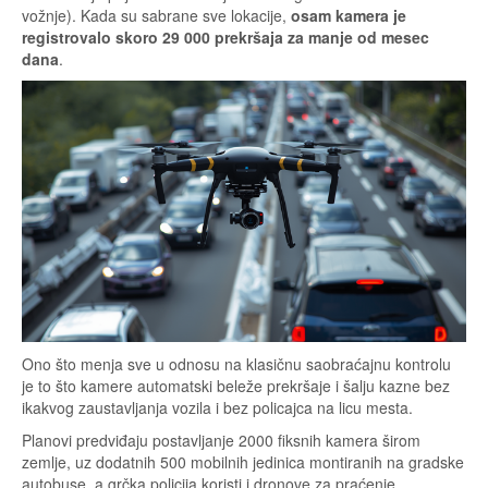
vožnje). Kada su sabrane sve lokacije,
osam kamera je
registrovalo skoro 29 000 prekršaja za manje od mesec
dana
.
Ono što menja sve u odnosu na klasičnu saobraćajnu kontrolu
je to što kamere automatski beleže prekršaje i šalju kazne bez
ikakvog zaustavljanja vozila i bez policajca na licu mesta.
Planovi predviđaju postavljanje 2000 fiksnih kamera širom
zemlje, uz dodatnih 500 mobilnih jedinica montiranih na gradske
autobuse, a grčka policija koristi i dronove za praćenje