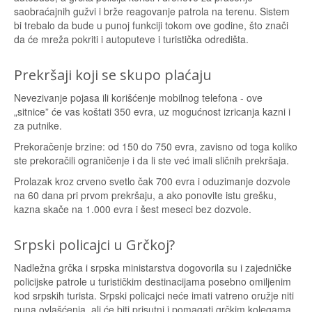
saobraćajnih gužvi i brže reagovanje patrola na terenu. Sistem
bi trebalo da bude u punoj funkciji tokom ove godine, što znači
da će mreža pokriti i autoputeve i turistička odredišta.
Prekršaji koji se skupo plaćaju
Nevezivanje pojasa ili korišćenje mobilnog telefona - ove
„sitnice” će vas koštati 350 evra, uz mogućnost izricanja kazni i
za putnike.
Prekoračenje brzine: od 150 do 750 evra, zavisno od toga koliko
ste prekoračili ograničenje i da li ste već imali sličnih prekršaja.
Prolazak kroz crveno svetlo čak 700 evra i oduzimanje dozvole
na 60 dana pri prvom prekršaju, a ako ponovite istu grešku,
kazna skače na 1.000 evra i šest meseci bez dozvole.
Srpski policajci u Grčkoj?
Nadležna grčka i srpska ministarstva dogovorila su i zajedničke
policijske patrole u turističkim destinacijama posebno omiljenim
kod srpskih turista. Srpski policajci neće imati vatreno oružje niti
puna ovlašćenja, ali će biti prisutni i pomagati grčkim kolegama