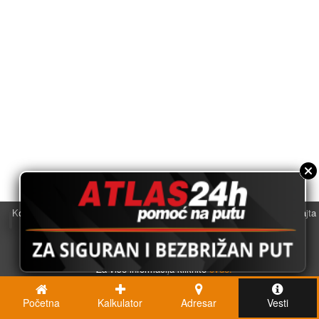
Koristimo kolačiće u svrhu boljeg korisničkog iskustva. Korišćenjem sajta
saglasni ste sa njihovom upotrebom.
U redu
Za više informacija kliknite
ovde.
Početna
Kalkulator
Adresar
Vesti