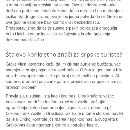
u komunikaciji sa srpskim turistima. Ovo je i dobra vest - ako
dođe do problema, imaćete kome da se obratite i na maternjem
jeziku. Sa druge strane, ovo je još jedna potvrda da se Grčka od
ove godine ozbiljnije bavi kontrolom i bezbednošću.
Pretpostavljamo da će prisustvo srpskih policajaca omogućiti
bržu i lakšu komunikaciju i u slučajevima krađa, gubljenja
dokumenata ili slično.
Šta ovo konkretno znači za srpske turiste?
Grčke vlasti otvoreno kažu da im cilj nije punjenje budžeta, već
smanjenje broja poginulih u saobraćaju. Grčka je godinama bila
pri vrhu evropske statistike po broju smrtnosti na putevima. AI
kamere, dronovi i pojačane patrole predstavlju odgovor na ovaj
hronični problem.
Pravila su, u suštini, ista kao i kod nas. U najkraćem: vežite
pojas uvek, ne držite telefon u ruci dok vozite, poštujte
ograničenja brzine i saobraćajnu signalizaciju, nemojte piti
(alkohol) dok vozite... Drastična razlika je u tome što smo navikli
da je u Grčkoj kontrole još
manje
nego kod nas, a ovog leta u
Grčkoj vas čeka rigorozna kontrola i strožije kazne.