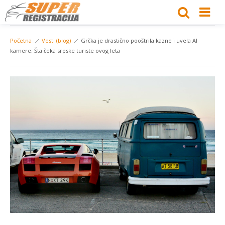
Početna
Vesti (blog)
Grčka je drastično pooštrila kazne i uvela AI
kamere: Šta čeka srpske turiste ovog leta