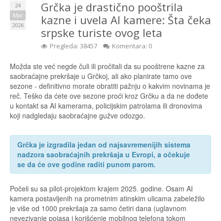
Grčka je drastično pooštrila
24
Mar
kazne i uvela AI kamere: Šta čeka
2026
srpske turiste ovog leta
Pregleda: 38457
Komentara: 0
Možda ste već negde čuli ili pročitali da su pooštrene kazne za
saobraćajne prekršaje u Grčkoj, ali ako planirate tamo ove
sezone - definitivno morate obratiti pažnju o kakvim novinama je
reč. Teško da ćete ove sezone proći kroz Grčku a da ne dođete
u kontakt sa AI kamerama, policijskim patrolama ili dronovima
koji nadgledaju saobraćajne gužve odozgo.
Grčka je izgradila jedan od najsavremenijih sistema
nadzora saobraćajnih prekršaja u Evropi, a očekuje
se da će ove godine raditi punom parom.
Počeli su sa pilot-projektom krajem 2025. godine. Osam AI
kamera postavljenih na prometnim atinskim ulicama zabeležilo
je više od 1000 prekršaja za samo četiri dana (uglavnom
nevezivanje pojasa i korišćenje mobilnog telefona tokom