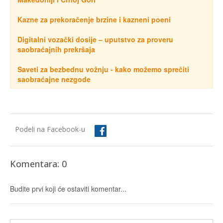
Kazne za prekoračenje brzine i kazneni poeni
Digitalni vozački dosije – uputstvo za proveru
saobraćajnih prekršaja
Saveti za bezbednu vožnju - kako možemo sprečiti
saobraćajne nezgode
Podeli na Facebook-u
Komentara: 0
Budite prvi koji će ostaviti komentar...