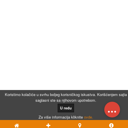
Koristimo kolačiće u svrhu boljeg korisničkog iskustva. Korišćenjem sajta
saglasni ste sa njihovom upotrebom.
...
U redu
Za više informacija kliknite
ovde.