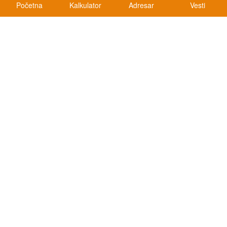
Početna
Kalkulator
Adresar
Vesti
Kalkulatori
Kalkulator registracije