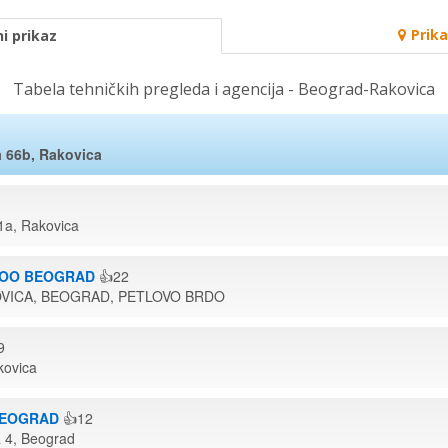
Prik
i prikaz
Tabela tehničkih pregleda i agencija - Beograd-Rakovica
ja 66b, Rakovica
 1a, Rakovica
DOO BEOGRAD
👍22
OVICA, BEOGRAD, PETLOVO BRDO
9
kovica
BEOGRAD
👍12
a 4, Beograd