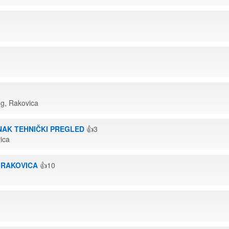
2g, Rakovica
AK TEHNIČKI PREGLED
👍3
ica
 RAKOVICA
👍10