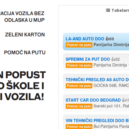
Tabelarn
LA-AND AUTO DOO
👍58
Patrijarha Dimitri
Pomoć na putu
SPREMNI ZA PUT DOO
👍32
Patrijarha Dimitrija
Pomoć na putu
TEHNIČKI PREGLED AS AUTO 
GOČKA 59B, RAK
Pomoć na putu
START CAR DOO BEOGRAD
👍1
Ibarski put 101, Ra
Pomoć na putu
VIN TEHNIČKI PREGLEDI DOO 
Bul.Patrijarha Pavl
Pomoć na putu