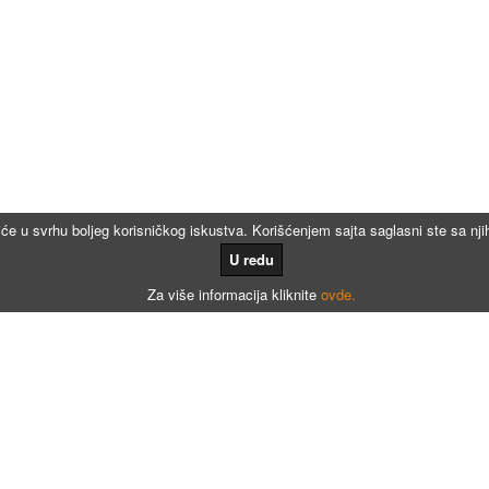
iće u svrhu boljeg korisničkog iskustva. Korišćenjem sajta saglasni ste sa n
U redu
Za više informacija kliknite
ovde.
Kalkulatori
Kalkulator registracije
Kalkulator registracije namenjen agencijama za registraciju vozila
Kalkulator registracije motora po broju meseci
Kalkulator registracije - Dunav osiguranje
Kalkulator registracije - AMSS osiguranje