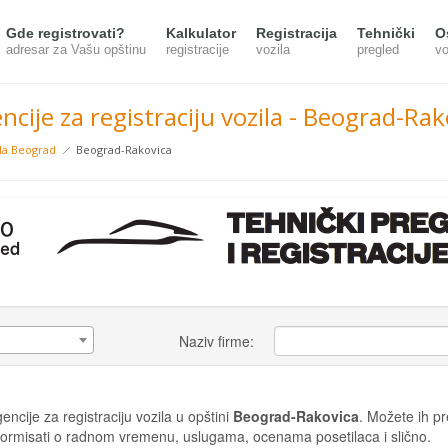
Gde registrovati?
Kalkulator
Registracija
Tehnički
O
adresar za Vašu opštinu
registracije
vozila
pregled
vo
ncije za registraciju vozila - Beograd-Rak
ila Beograd
Beograd-Rakovica
Naziv firme:
ncije za registraciju vozila u opštini
Beograd-Rakovica
. Možete ih pre
 informisati o radnom vremenu, uslugama, ocenama posetilaca i slično.