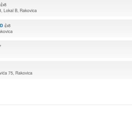
👍8
3, Lokal B, Rakovica
AD
👍8
akovica
7
ovića 75, Rakovica