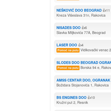
NEŠKOVIĆ DOO BEOGRAD
👍11
Kneza Višeslava 31n, Rakovica
NISADES DOO
👍6
Slavka Miljkovića 77A, Beograd
LASER DOO
👍4
Vidikovački venac 
Pomoć na putu
SLODES DOO BEOGRAD OGRAN
Borska 94 e, Rakov
Pomoć na putu
AMSS CENTAR DOO, OGRANAK
Božidara Stojanovića 1, Rakovica
BS ENGINES DOO
👍10
Kružni put 2, Resnik