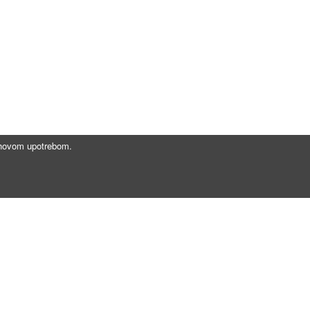
jihovom upotrebom.
Brzi linkovi
Gde registrovati vozilo?
Zakaži tehnički pregled
Pomoć na putu
Vesti - blog naše redakcije
Tehnički pregled - česta pitanja