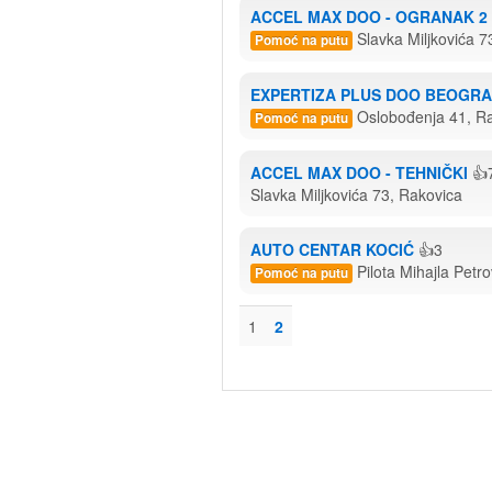
ACCEL MAX DOO - OGRANAK 2
Slavka Miljkovića 7
Pomoć na putu
EXPERTIZA PLUS DOO BEOGR
Oslobođenja 41, R
Pomoć na putu
ACCEL MAX DOO - TEHNIČKI
👍
Slavka Miljkovića 73, Rakovica
AUTO CENTAR KOCIĆ
👍3
Pilota Mihajla Petr
Pomoć na putu
1
2