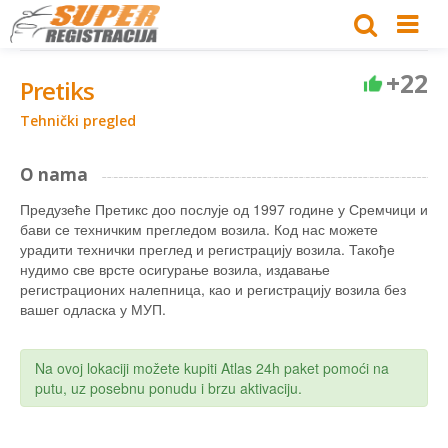
+22
Pretiks
Tehnički pregled
O nama
Предузеће Претикс доо послује од 1997 године у Сремчици и
бави се техничким прегледом возила. Код нас можете
урадити технички преглед и регистрацију возила. Такође
нудимо све врсте осигурање возила, издавање
регистрационих налепница, као и регистрацију возила без
вашег одласка у МУП.
Na ovoj lokaciji možete kupiti Atlas 24h paket pomoći na
putu, uz posebnu ponudu i brzu aktivaciju.