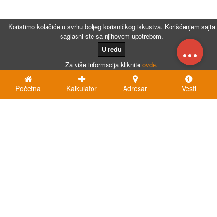
Koristimo kolačiće u svrhu boljeg korisničkog iskustva. Korišćenjem sajta
saglasni ste sa njihovom upotrebom.
...
U redu
Za više informacija kliknite
ovde.
Početna
Kalkulator
Adresar
Vesti