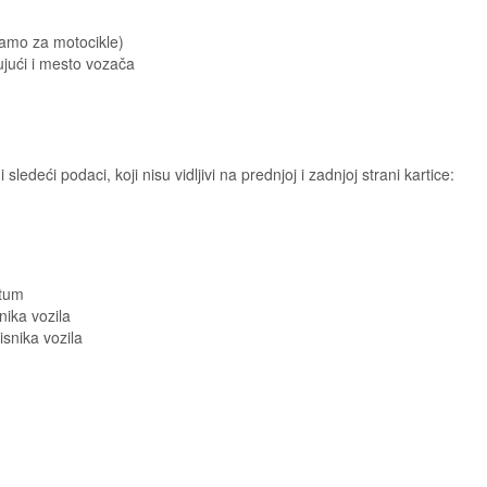
amo za motocikle)
ujući i mesto vozača
ledeći podaci, koji nisu vidljivi na prednjoj i zadnjoj strani kartice:
tum
nika vozila
isnika vozila