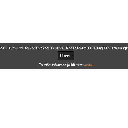
iće u svrhu boljeg korisničkog iskustva. Korišćenjem sajta saglasni ste sa n
U redu
Za više informacija kliknite
ovde.
Kalkulatori
Kalkulator registracije
Kalkulator registracije namenjen agencijama za registraciju vozila
Kalkulator registracije motora po broju meseci
Kalkulator registracije - Dunav osiguranje
Kalkulator registracije - AMSS osiguranje
Kalkulator poreza na prenos apsolutnih prava