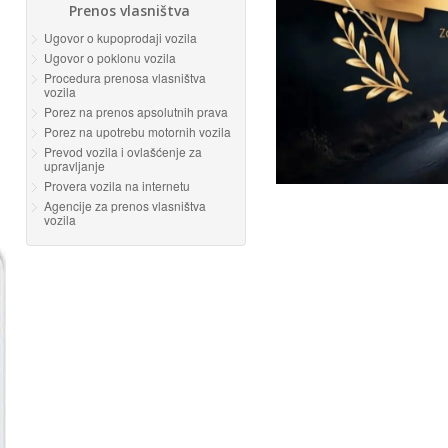
Prenos vlasništva
Ugovor o kupoprodaji vozila
Ugovor o poklonu vozila
Procedura prenosa vlasništva
vozila
Porez na prenos apsolutnih prava
Porez na upotrebu motornih vozila
Prevod vozila i ovlašćenje za
upravljanje
Provera vozila na internetu
Agencije za prenos vlasništva
vozila