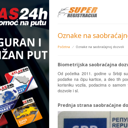
Oznake na saobraćajno
Početna
Oznake na saobraćajnoj dozvoli
Biometrijska saobraćajna doz
Od početka 2011. godine u Srbiji su
podatke na čipu kartice, a deo tih po
korisniku vozila, podacima o samom v
dozvole i sl.
Prednja strana saobraćajne d