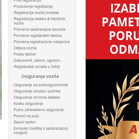
Produženje registracije
Registracija vozila invalida
Registracija elektro & hibridnih
vozila
Promena saobraćajne dozvole
Promena registarskih tablica
Promena registracione nalepnice
Odjava vozila
Proba tablice
Dokumenti, zakoni, ugovori...
Registarske oznake u Srbiji
Osiguranje vozila
Osiguranje od autoodgovornosti
Osiguranje vozača i putnika
Osiguranje od loma stakala
Kasko osiguranje
Putno zdravstveno osiguranje
Pomoć na putu
Zeleni karton
Evropski izveštaj o saobraćajnoj
nezgodi