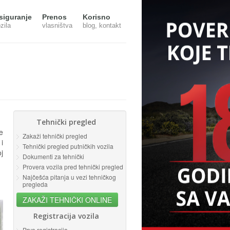
siguranje
Prenos
Korisno
zila
vlasništva
blog, kontakt
Tehnički pregled
e
Zakaži tehnički pregled
i
Tehnički pregled putničkih vozila
j
Dokumenti za tehnički
Provera vozila pred tehnički pregled
Najčešća pitanja u vezi tehničkog
pregleda
ZAKAŽI TEHNIČKI ONLINE
Registracija vozila
Prva registracija