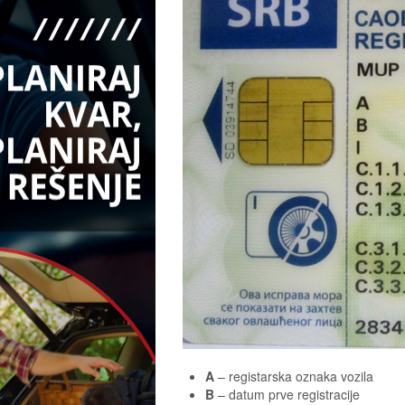
A
– registarska oznaka vozila
B
– datum prve registracije