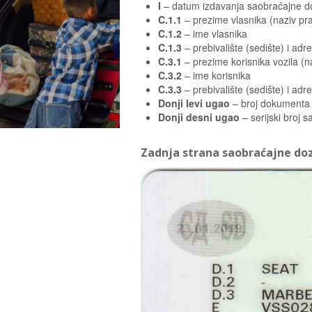
I
– datum izdavanja saobraćajne d
C.1.1
– prezime vlasnika (naziv pra
C.1.2
– ime vlasnika
C.1.3
– prebivalište (sedište) i adr
C.3.1
– prezime korisnika vozila (n
C.3.2
– ime korisnika
C.3.3
– prebivalište (sedište) i adr
Donji levi ugao
– broj dokumenta
Donji desni ugao
– serijski broj 
Zadnja strana saobraćajne do