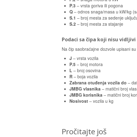
P.3
– vrsta goriva ili pogona
Q
– odnos snaga/masa u kW/kg (s
S.1
– broj mesta za sedenje uključ
S.2
– broj mesta za stajanje
Podaci sa čipa koji nisu vidljivi
Na čip saobraćajne dozvole upisani su i s
J
– vrsta vozila
P.5
– broj motora
L
– broj osovina
R
– boja vozila
Zabrana otuđenja vozila do
– da
JMBG vlasnika
– matični broj vlas
JMBG korisnika
– matični broj kor
Nosivost
– vozila u kg
Pročitajte još