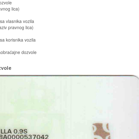
ozvole
vnog lica)
esa vlasnika vozila
aziv pravnog lica)
esa korisnika vozila
saobraćajne dozvole
zvole