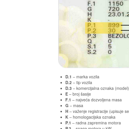
D.1
– marka vozila
D.2
– tip vozila
D.3
– komercijalna oznaka (model)
E
– broj šasije
F.1
– najveća dozvoljena masa
G
– masa
H
– važenje registracije (upisuje s
K
– homologacijska oznaka
P.1
– radna zapremina motora
P.2
– snaga motora u kW