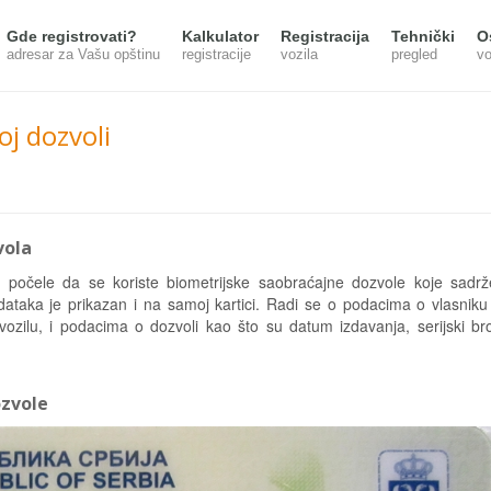
Gde registrovati?
Kalkulator
Registracija
Tehnički
O
adresar za Vašu opštinu
registracije
vozila
pregled
vo
j dozvoli
vola
 počele da se koriste biometrijske saobraćajne dozvole koje sadrž
dataka je prikazan i na samoj kartici. Radi se o podacima o vlasniku 
ozilu, i podacima o dozvoli kao što su datum izdavanja, serijski bro
ozvole