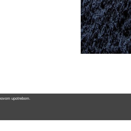
jihovom upotrebom.
Brzi linkovi