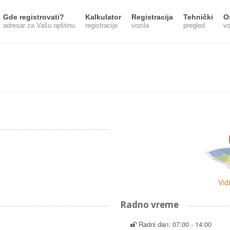
Gde registrovati?
Kalkulator
Registracija
Tehnički
O
adresar za Vašu opštinu
registracije
vozila
pregled
vo
Vid
Radno vreme
Radni dan: 07:00 - 14:00