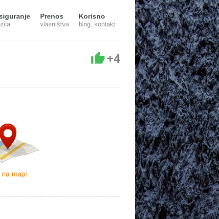
siguranje
Prenos
Korisno
zila
vlasništva
blog, kontakt
+4
i na mapi