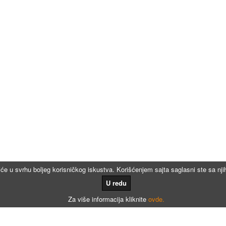
iće u svrhu boljeg korisničkog iskustva. Korišćenjem sajta saglasni ste sa n
U redu
Za više informacija kliknite
ovde.
Kalkulatori